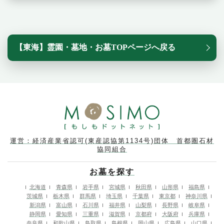
【東海】霊園・墓地・お墓TOPページへ戻る
運営：経済産業省認可(東産認協第1134号)団体 首都圏石材
協同組合
お墓を探す
北海道
青森県
岩手県
宮城県
秋田県
山形県
福島県
茨城県
栃木県
群馬県
埼玉県
千葉県
東京都
神奈川県
新潟県
富山県
石川県
福井県
山梨県
長野県
岐阜県
静岡県
愛知県
三重県
滋賀県
京都府
大阪府
兵庫県
奈良県
和歌山県
鳥取県
島根県
岡山県
広島県
山口県