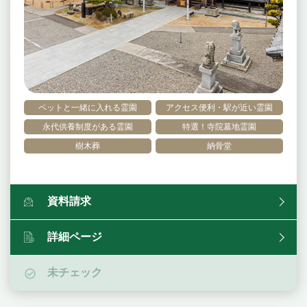
ペットと一緒に入れる霊園
アクセス便利・駅が近い霊園
永代供養制度がある霊園
特選！寺院墓地霊園
樹木葬
納骨堂
資料請求
詳細ページ
未チェック