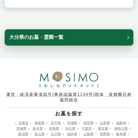
大分県のお墓・霊園一覧
運営：経済産業省認可(東産認協第1134号)団体 首都圏石材
協同組合
お墓を探す
北海道
青森県
岩手県
宮城県
秋田県
山形県
福島県
茨城県
栃木県
群馬県
埼玉県
千葉県
東京都
神奈川県
新潟県
富山県
石川県
福井県
山梨県
長野県
岐阜県