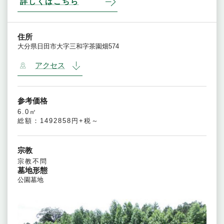
詳しくはこちら
住所
大分県日田市大字三和字茶園畑574
アクセス
参考価格
6.0㎡
総額：1492858円+税～
宗教
宗教不問
墓地形態
公園墓地