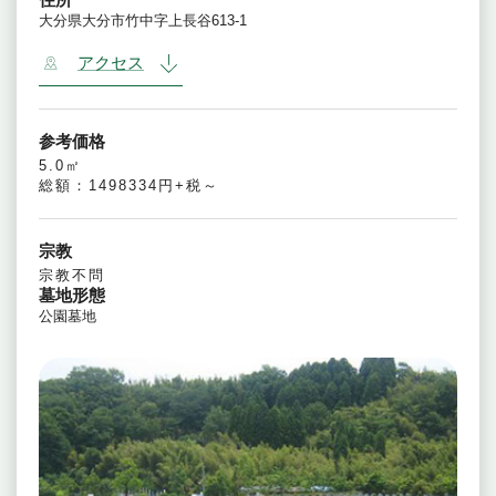
大分県大分市竹中字上長谷613-1
アクセス
参考価格
5.0㎡
総額：1498334円+税～
宗教
宗教不問
墓地形態
公園墓地