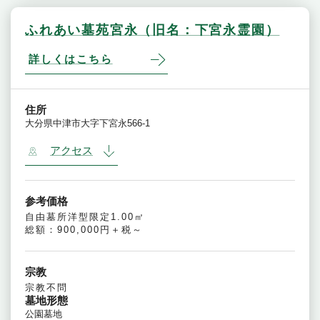
ふれあい墓苑宮永（旧名：下宮永霊園）
詳しくはこちら
住所
大分県中津市大字下宮永566-1
アクセス
参考価格
自由墓所洋型限定1.00㎡
総額：900,000円＋税～
宗教
宗教不問
墓地形態
公園墓地