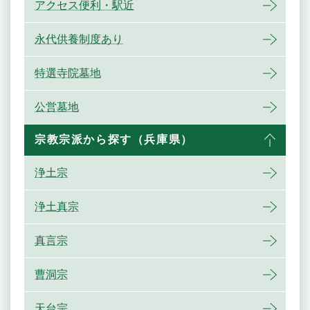
アクセス便利・駅近
永代供養制度あり
特選寺院墓地
公営墓地
宗教宗派から探す（兵庫県）
浄土宗
浄土真宗
真言宗
曹洞宗
天台宗