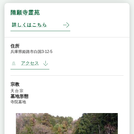
隋願寺霊苑
詳しくはこちら
住所
兵庫県姫路市白国3-12-5
アクセス
宗教
天台宗
墓地形態
寺院墓地