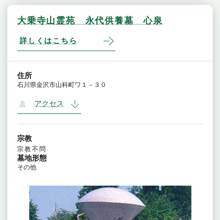
大乗寺山霊苑 永代供養墓 心泉
詳しくはこちら
住所
石川県金沢市山科町ワ１－３０
アクセス
宗教
宗教不問
墓地形態
その他