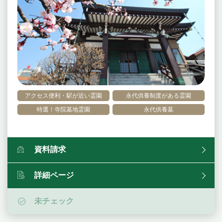
アクセス便利・駅が近い霊園
永代供養制度がある霊園
特選！寺院墓地霊園
永代供養墓
資料請求
詳細ページ
未チェック