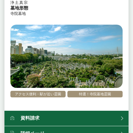
浄土真宗
墓地形態
寺院墓地
アクセス便利・駅が近い霊園
特選！寺院墓地霊園
資料請求