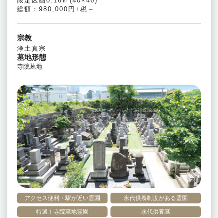
限定区画0.16㎡(40×40)
総額：980,000円+税～
宗教
浄土真宗
墓地形態
寺院墓地
アクセス便利・駅が近い霊園
永代供養制度がある霊園
特選！寺院墓地霊園
永代供養墓