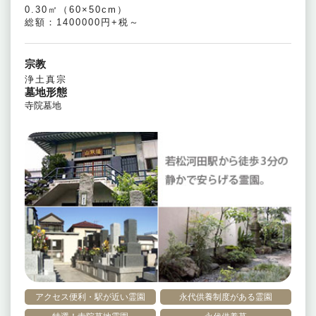
0.30㎡（60×50cm）
総額：1400000円+税～
宗教
浄土真宗
墓地形態
寺院墓地
アクセス便利・駅が近い霊園
永代供養制度がある霊園