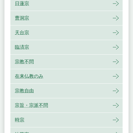
日蓮宗
曹洞宗
天台宗
臨済宗
宗教不問
在来仏教のみ
宗教自由
宗旨・宗派不問
時宗