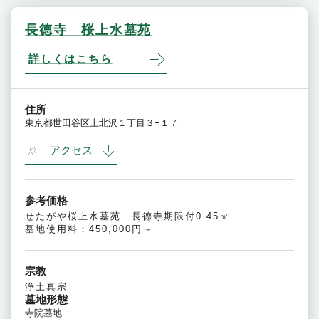
長德寺 桜上水墓苑
詳しくはこちら
住所
東京都世田谷区上北沢１丁目３−１７
アクセス
参考価格
せたがや桜上水墓苑 長德寺期限付0.45㎡
墓地使用料：450,000円～
宗教
浄土真宗
墓地形態
寺院墓地