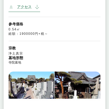
アクセス
参考価格
0.54㎡
総額：1900000円+税～
宗教
浄土真宗
墓地形態
寺院墓地