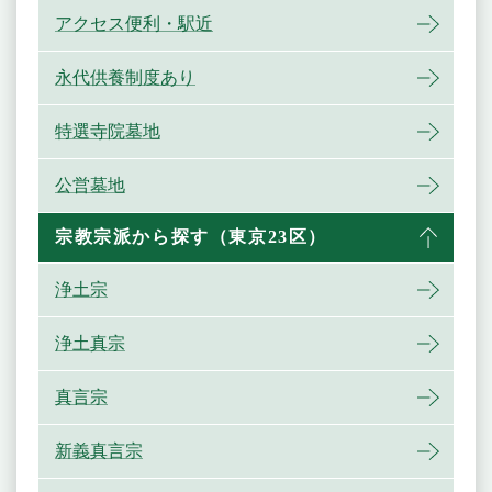
アクセス便利・駅近
永代供養制度あり
特選寺院墓地
公営墓地
宗教宗派から探す（東京23区）
浄土宗
浄土真宗
真言宗
新義真言宗