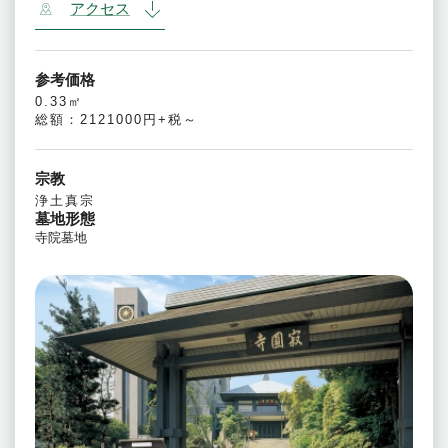
アクセス
参考価格
0.33㎡
総額：2121000円+税～
宗教
浄土真宗
墓地形態
寺院墓地