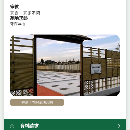
宗教
宗旨・宗派不問
墓地形態
寺院墓地
特選！寺院墓地霊園
資料請求