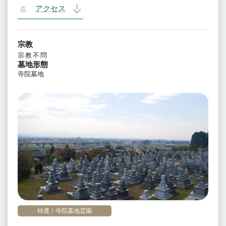
アクセス
宗教
宗教不問
墓地形態
寺院墓地
特選！寺院墓地霊園