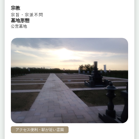
宗教
宗旨・宗派不問
墓地形態
公営墓地
アクセス便利・駅が近い霊園