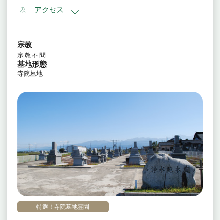
アクセス
宗教
宗教不問
墓地形態
寺院墓地
特選！寺院墓地霊園