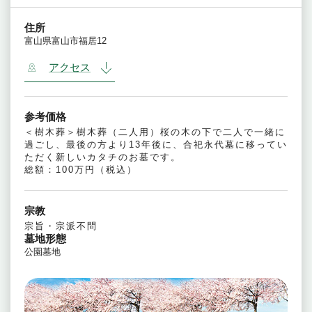
住所
富山県富山市福居12
アクセス
参考価格
＜樹木葬＞樹木葬（二人用）桜の木の下で二人で一緒に
過ごし、最後の方より13年後に、合祀永代墓に移ってい
ただく新しいカタチのお墓です。
総額：100万円（税込）
宗教
宗旨・宗派不問
墓地形態
公園墓地