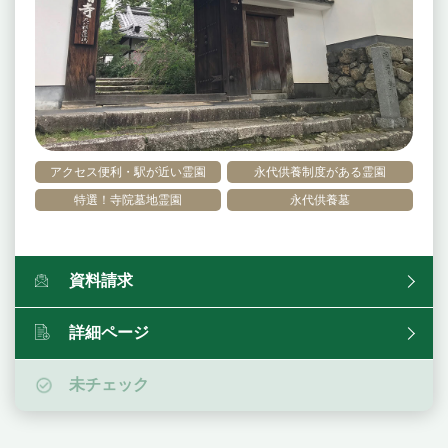
アクセス便利・駅が近い霊園
永代供養制度がある霊園
特選！寺院墓地霊園
永代供養墓
資料請求
詳細ページ
未チェック