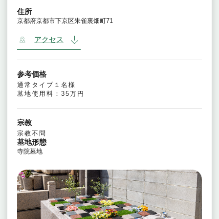
住所
京都府京都市下京区朱雀裏畑町71
アクセス
参考価格
通常タイプ１名様
墓地使用料：35万円
宗教
宗教不問
墓地形態
寺院墓地