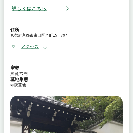
詳しくはこちら
住所
京都府京都市東山区本町15ー797
アクセス
宗教
宗教不問
墓地形態
寺院墓地