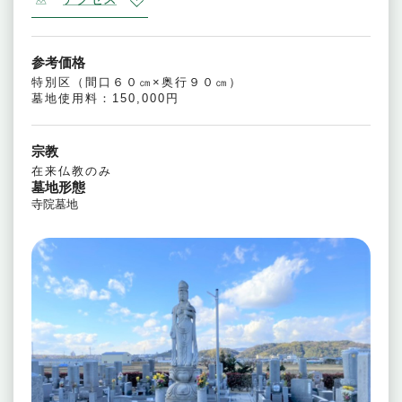
参考価格
特別区（間口６０㎝×奥行９０㎝）
墓地使用料：150,000円
宗教
在来仏教のみ
墓地形態
寺院墓地