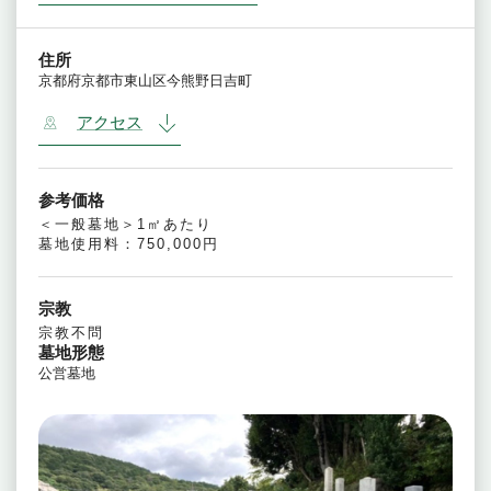
住所
京都府京都市東山区今熊野日吉町
アクセス
参考価格
＜一般墓地＞1㎡あたり
墓地使用料：750,000円
宗教
宗教不問
墓地形態
公営墓地