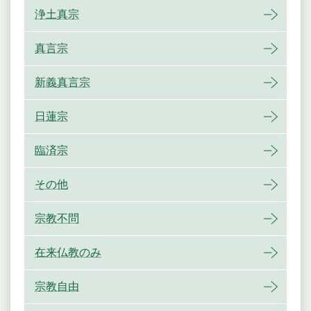
浄土真宗
真言宗
新義真言宗
日蓮宗
臨済宗
その他
宗教不問
在来仏教のみ
宗教自由