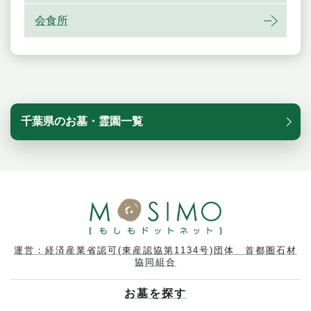
会食所
千葉県のお墓・霊園一覧
運営：経済産業省認可(東産認協第1134号)団体 首都圏石材
協同組合
お墓を探す