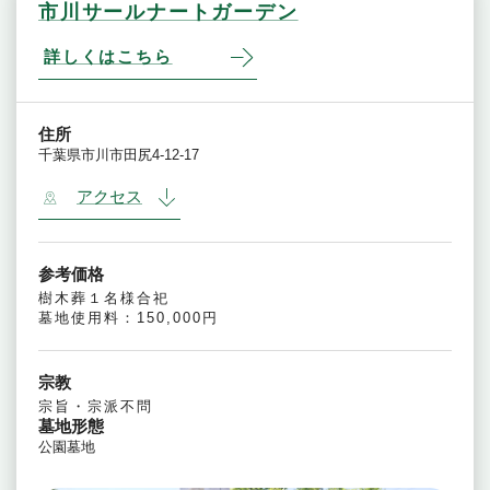
市川サールナートガーデン
詳しくはこちら
住所
千葉県市川市田尻4-12-17
アクセス
参考価格
樹木葬１名様合祀
墓地使用料：150,000円
宗教
宗旨・宗派不問
墓地形態
公園墓地