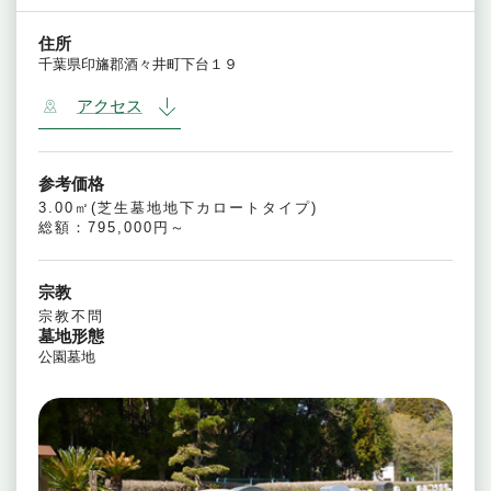
住所
千葉県印旛郡酒々井町下台１９
アクセス
参考価格
3.00㎡(芝生墓地地下カロートタイプ)
総額：795,000円～
宗教
宗教不問
墓地形態
公園墓地