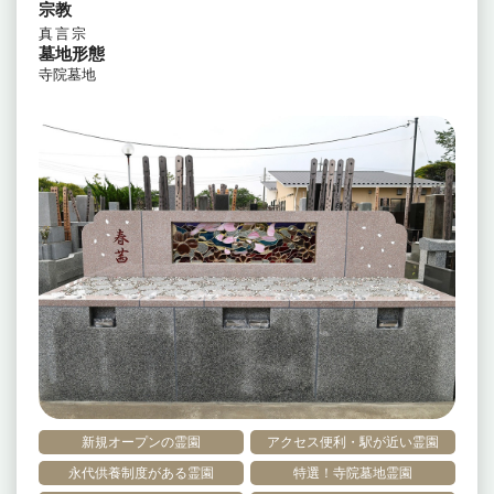
宗教
真言宗
墓地形態
寺院墓地
新規オープンの霊園
アクセス便利・駅が近い霊園
永代供養制度がある霊園
特選！寺院墓地霊園