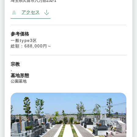
埼玉県久喜市六万部232-1
アクセス
参考価格
一般type3区
総額：688,000円～
宗教
-
墓地形態
公園墓地