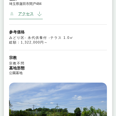
埼玉県蓮田市閏戸484
アクセス
参考価格
みどり区- 永代供養付 -テラス 1.0㎡
総額：1,322,000円～
宗教
宗教不問
墓地形態
公園墓地