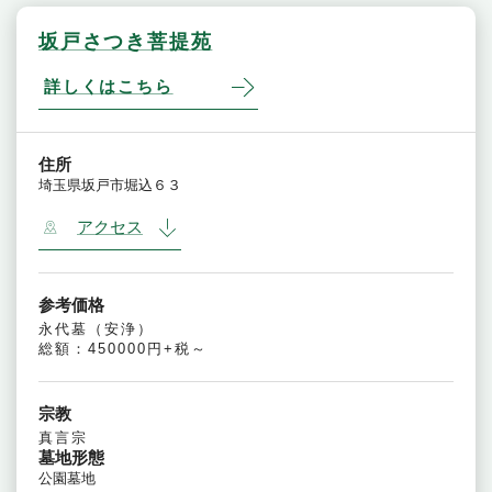
坂戸さつき菩提苑
詳しくはこちら
住所
埼玉県坂戸市堀込６３
アクセス
参考価格
永代墓（安浄）
総額：450000円+税～
宗教
真言宗
墓地形態
公園墓地