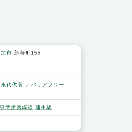
草加市
新善町155
永代供養
バリアフリー
東武伊勢崎線
蒲生駅