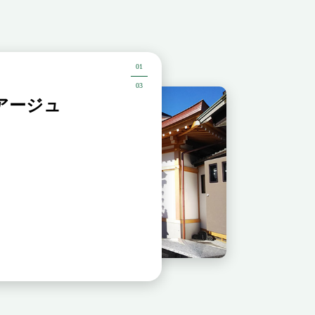
01
03
アージュ
草加アルヴェア
本堂