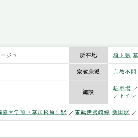
アージュ
所在地
埼玉県
宗教宗派
宗教不問
駐車場
施設
トイレ
獨協大学前〈草加松原〉駅
東武伊勢崎線
新田駅