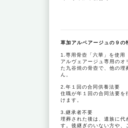
草加アルベアージュの９の
1.専用骨壺「六華」を使用
アルヴェアージュ専用のオ
た九谷焼の骨壺で、他の埋
ん。
2.年１回の合同供養法要
住職が年１回の合同法要を
けます。
3.継承者不要
埋葬された後は、遺族に代
す。後継ぎのいない方や、