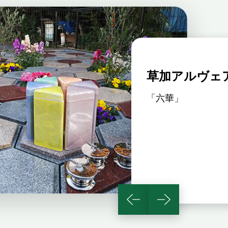
草加アルヴェ
ェアージュ
「六華」