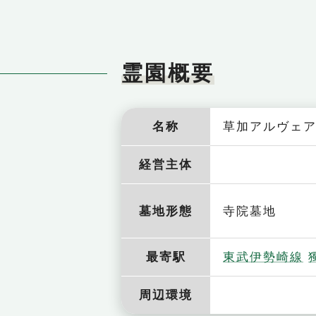
霊園概要
名称
草加アルヴェ
経営主体
墓地形態
寺院墓地
最寄駅
東武伊勢崎線
周辺環境