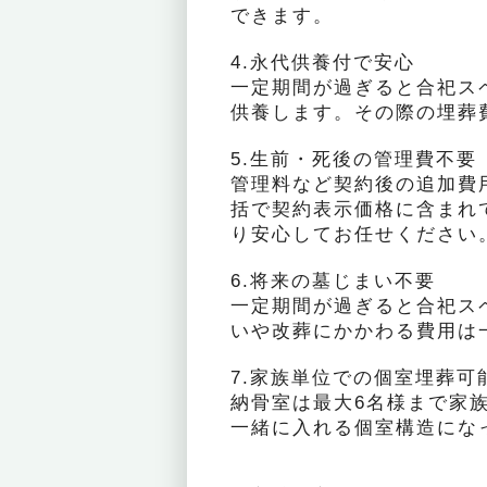
できます。
4.永代供養付で安心
一定期間が過ぎると合祀ス
供養します。その際の埋葬
5.生前・死後の管理費不要
管理料など契約後の追加費
括で契約表示価格に含まれ
り安心してお任せください
6.将来の墓じまい不要
一定期間が過ぎると合祀ス
いや改葬にかかわる費用は
7.家族単位での個室埋葬可
納骨室は最大6名様まで家
一緒に入れる個室構造にな