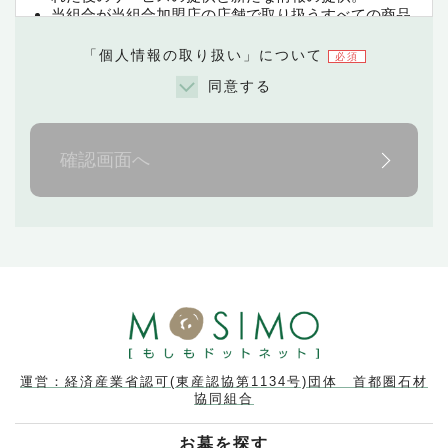
当組合が当組合加盟店の店舗で取り扱うすべての商品
に関する情報提供、購入される際の各種手続、および
購入された後のサービスの提供と新たな情報の提供。
「個人情報の取り扱い」について
必須
同意する
◇第三者への提供に関して
お客様より取得させて頂きました個人情報につき
ましては、当組合の加盟店および業務委託先を除
いた第三者には、お客様の事前の同意なしに提供
確認画面へ
することはございません。
◇業務委託先への個人情報の預託
お客様より取得させて頂きました個人情報につき
ましては、当組合の業務委託先に預託する場合が
ありますが、当組合の評価基準により、適切な個
人情報の管理及び従業者の監督を行っている企業
のみに限定し個人情報を預託いたします。
◇開示等及び苦情相談窓口
個人情報のご提供を頂いておりますお客様は、当
組合に対して個人情報の開示請求権、内容に関す
る訂正依頼権、利用停止権、および第三者への提
運営：経済産業省認可(東産認協第1134号)団体 首都圏石材
供の拒否権の行使が可狽ﾅす。
協同組合
これらの権利行使及び当組合の個人情報の取り扱
いに関する苦情および相談に関する窓口は、下記
お墓を探す