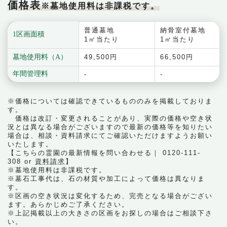
価格表
※墓地使用料は非課税です。
普通墓地
納骨室付墓地
1区画面積
1㎡当たり
1㎡当たり
墓地使用料（A）
49,500円
66,500円
年間管理料
-
-
※価格については確認できているもののみを掲載しておりま
す。
価格は改訂・変更されることがあり、実際の価格や空き状
況とは異なる場合がございますので最新の価格等を知りたい
場合は、相談・資料請求にてご確認いただけますようお願い
いたします。
【こちらの霊園の最新情報を問い合わせる｜ 0120-111-
308 or
資料請求
】
※墓地使用料は非課税です。
※墓石工事代は、石の材質や加工によって価格は異なりま
す。
※区画の空き状況は変化するため、完売となる場合がござい
ます。あらかじめご了承ください。
※上記掲載以上の大きさの区画をお探しの場合はご相談下さ
い。