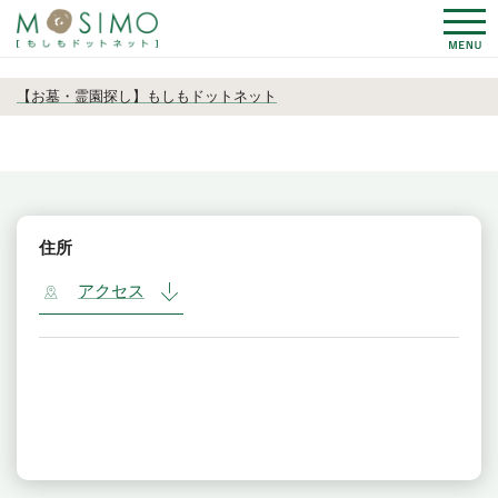
$arraySHNDATA.shn_nam == ""
【お墓・霊園探し】もしもドットネット
住所
アクセス