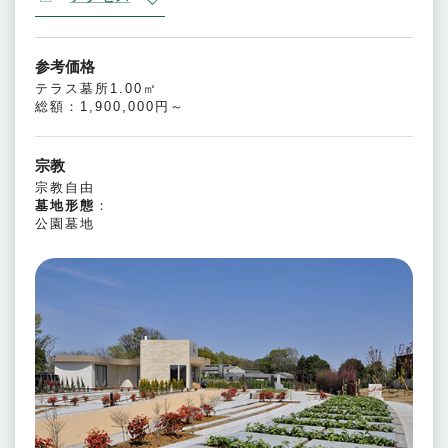
参考価格
テラス墓所1.00㎡
総額：1,900,000円～
宗教
宗教自由
墓地形態
：
公園墓地