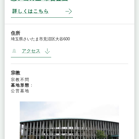
詳しくはこちら
住所
埼玉県さいたま市見沼区大谷600
アクセス
宗教
宗教不問
墓地形態
：
公営墓地