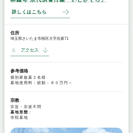
詳しくはこちら
住所
埼玉県さいたま市桜区大字在家71
アクセス
参考価格
個別家族墓２名様
墓地使用料：総額：８０万円～
宗教
宗旨・宗派不問
墓地形態
：
寺院墓地