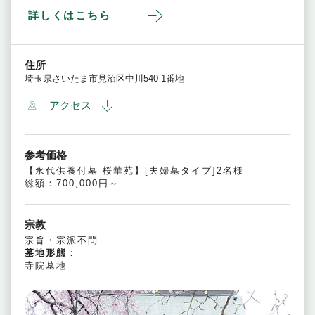
詳しくはこちら
住所
埼玉県さいたま市見沼区中川540-1番地
アクセス
参考価格
【永代供養付墓 桜華苑】[夫婦墓タイプ]2名様
総額：700,000円～
宗教
宗旨・宗派不問
墓地形態
：
寺院墓地