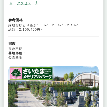
アクセス
参考価格
緑地付ゆとり墓所1.50㎡・2.04㎡・2.40㎡
総額：2,100,400円～
宗教
宗教不問
墓地形態
：
公園墓地