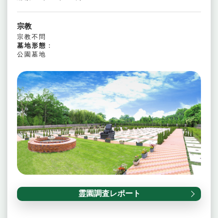
宗教
宗教不問
墓地形態
：
公園墓地
霊園調査レポート