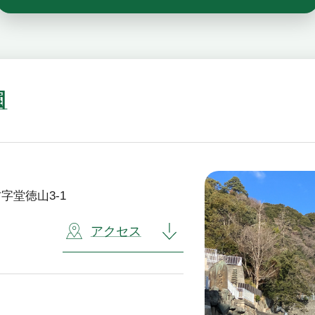
園
堂徳山3-1
アクセス