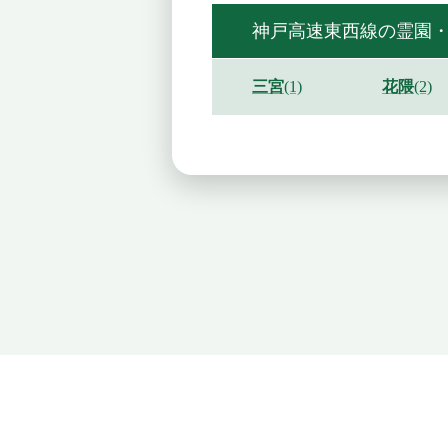
神戸高速東西線の霊園
三宮
(1)
花隈
(2)