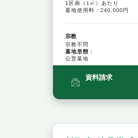
1区画（1㎡）あたり
墓地使用料：240,000円
宗教
宗教不問
墓地形態
：
公営墓地
資料請求