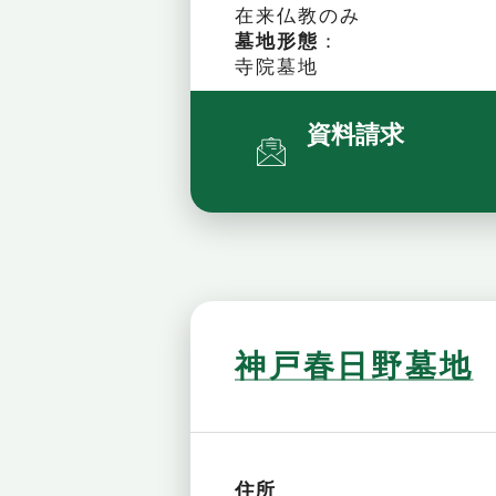
在来仏教のみ
墓地形態
：
寺院墓地
資料請求
神戸春日野墓地
住所