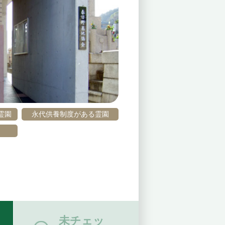
霊園
永代供養制度がある霊園
未チェッ