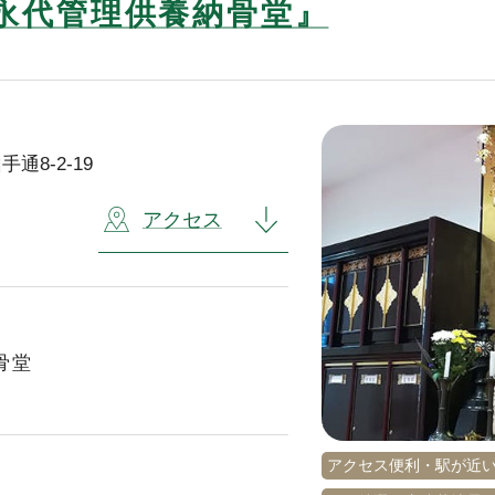
『永代管理供養納骨堂』
8-2-19
アクセス
骨堂
アクセス便利・駅が近