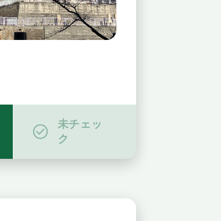
未チェッ
ク