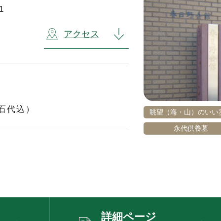
1
アクセス
石代込）
眺望（海・山）のいい
永代供養墓
詳細ページ