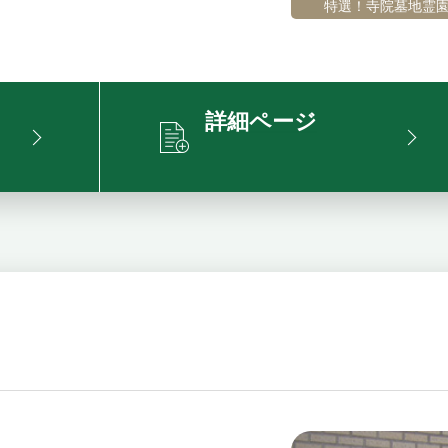
特選！寺院墓地霊
詳細ページ