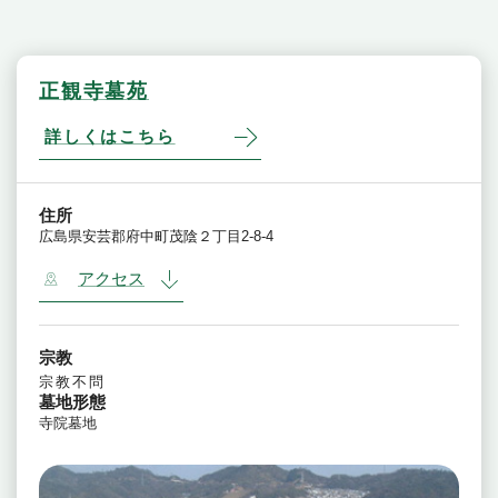
正観寺墓苑
詳しくはこちら
住所
広島県安芸郡府中町茂陰２丁目2-8-4
アクセス
宗教
宗教不問
墓地形態
寺院墓地