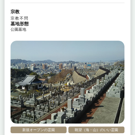
宗教
宗教不問
墓地形態
公園墓地
新規オープンの霊園
眺望（海・山）のいい霊園