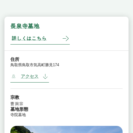
長泉寺墓地
詳しくはこちら
住所
鳥取県鳥取市気高町勝見174
アクセス
宗教
曹洞宗
墓地形態
寺院墓地