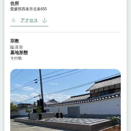
住所
愛媛県西条市北条655
アクセス
宗教
臨済宗
墓地形態
その他