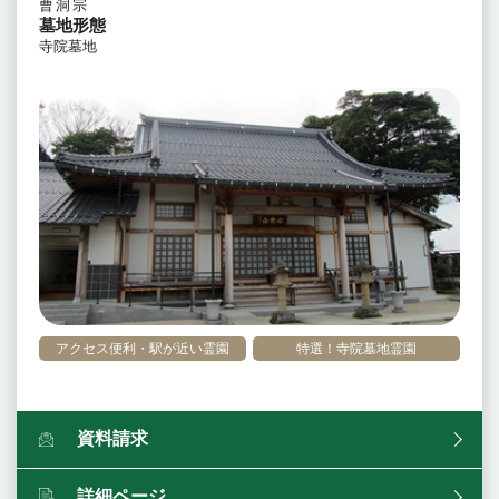
曹洞宗
墓地形態
寺院墓地
アクセス便利・駅が近い霊園
特選！寺院墓地霊園
資料請求
詳細ページ