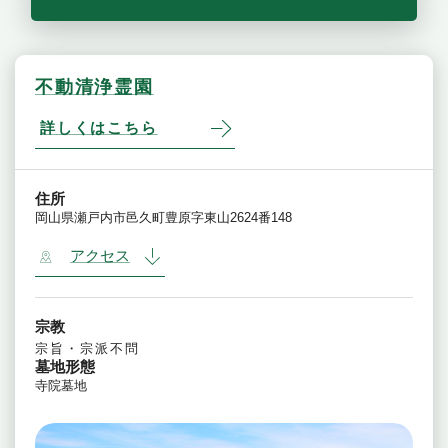
不動清浄霊園
詳しくはこちら
住所
岡山県瀬戸内市邑久町豊原字東山2624番148
アクセス
宗教
宗旨・宗派不問
墓地形態
寺院墓地