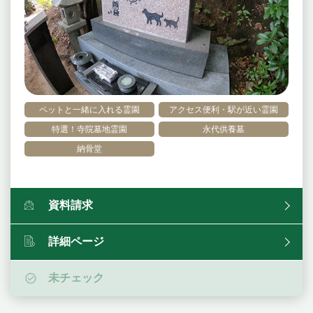
ペットと一緒に入れる霊園
アクセス便利・駅が近い霊園
特選！寺院墓地霊園
永代供養墓
納骨堂
資料請求
詳細ページ
未チェック