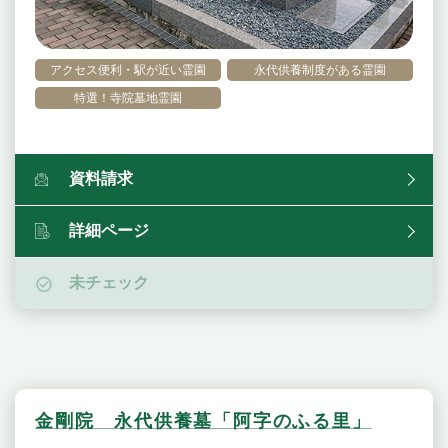
アクセス便利・駅が近い霊園
永代供養制度がある霊園
特選！寺院墓地霊園
資料請求
詳細ページ
未チェック
金剛院 永代供養墓「阿字のふる里」