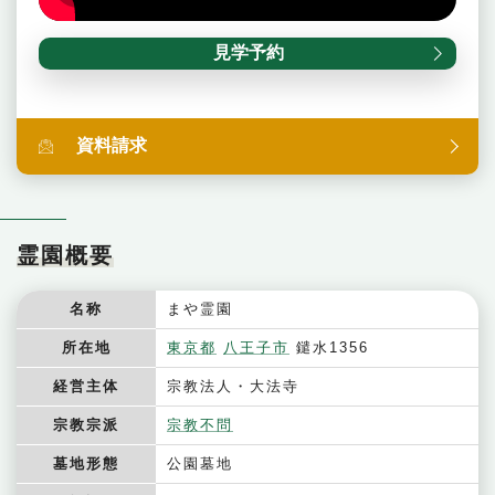
見学予約
資料請求
霊園概要
名称
まや霊園
所在地
東京都
八王子市
鑓水1356
経営主体
宗教法人・大法寺
宗教宗派
宗教不問
墓地形態
公園墓地