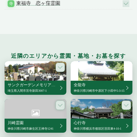
東福寺 恋ヶ窪霊園
近隣のエリアから霊園・墓地・お墓を探す
サンクガーデンメモリアル16
全龍寺
埼玉県入間市宮寺新田3007-1
神奈川県川崎市中原区下小田中5-3-15
川崎霊園
心行寺
神奈川県川崎市麻生区王禅寺1241
神奈川県横浜市都筑区荏田東4-10-1