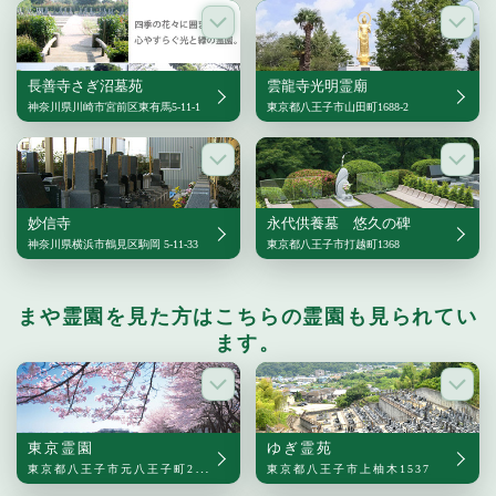
長善寺さぎ沼墓苑
雲龍寺光明霊廟
神奈川県川崎市宮前区東有馬5-11-1
東京都八王子市山田町1688-2
妙信寺
永代供養墓 悠久の碑
神奈川県横浜市鶴見区駒岡 5-11-33
東京都八王子市打越町1368
まや霊園を見た方はこちらの霊園も見られてい
ます。
東京霊園
ゆぎ霊苑
東京都八王子市元八王子町2-1623-1
東京都八王子市上柚木1537