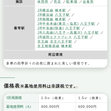
施設
休憩所
売店
駐車場
会食所
JR横浜線
橋本駅
JR横浜線
八王子駅
JR相模線
橋本駅
JR中央本線(東京～塩尻)
八王子駅
最寄駅
JR中央線(快速)
八王子駅
JR八高線(八王子～高麗川)
八王子駅
JR成田エクスプレス
八王子駅
京王線
京王八王子駅
京王相模原線
橋本駅
周辺環境
多摩の四季折々の自然に囲まれた美しい環境です。
価格表
※墓地使用料は非課税です。
1区画面積
1.0㎡（南東）
1.5㎡（南東）
墓地使用料（A）
400,000円
600,000円