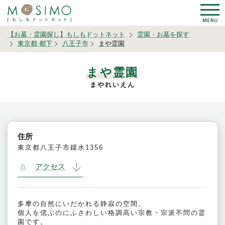
【お墓・霊園探し】もしもドットネット
霊園・お墓を探す
東京都 都下
八王子市
まや霊園
まや霊園
まやれいえん
住所
東京都八王子市鑓水1356
アクセス
多摩の自然にいだかれる静寂の空間。
個人を偲ぶのにふさわしい格調高い宗教・宗派不問の霊
園です。