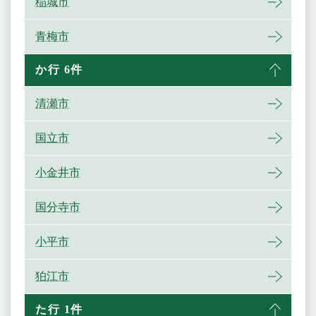
稲城市
青梅市
か行 6件
清瀬市
国立市
小金井市
国分寺市
小平市
狛江市
た行 1件