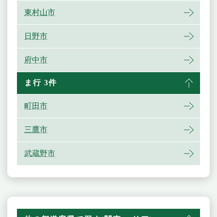
東村山市
日野市
府中市
ま行 3件
町田市
三鷹市
武蔵野市