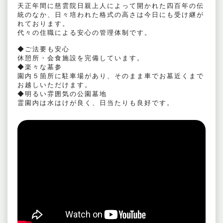
天正年間に慈雲院日親上人によって開かれた四百年の伝
統のなか、日々培われた格式の高さは今日にも受け継が
れております。
代々の住職による安心の管理体制です。
◆ご法要も安心
休憩所・会食施設を完備しています。
◆楽々な墓参
園内５箇所に駐車場があり、そのまま車でお墓近くまで
お越しいただけます。
◆明るい雰囲気の公園墓地
霊園内は水はけが良く、日当たりも良好です。