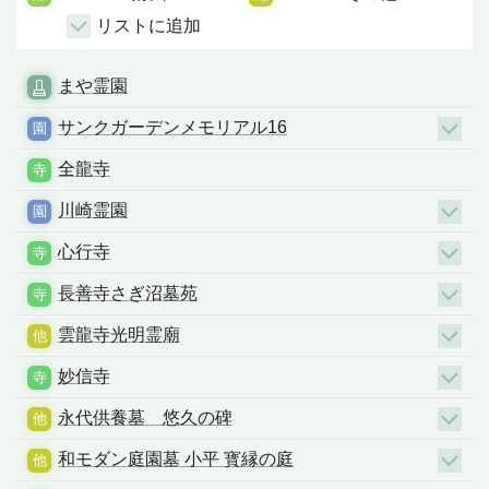
リストに追加
まや霊園
サンクガーデンメモリアル16
全龍寺
川崎霊園
心行寺
長善寺さぎ沼墓苑
雲龍寺光明霊廟
妙信寺
永代供養墓 悠久の碑
和モダン庭園墓 小平 寳縁の庭