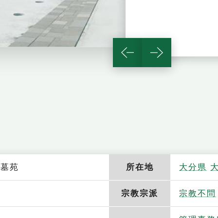
台墓苑
所在地
大分県
宗教宗派
宗教不問