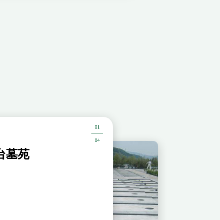
01
04
台墓苑
鶴崎みはらし台
墓域