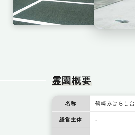
霊園概要
名称
鶴崎みはらし
-
経営主体