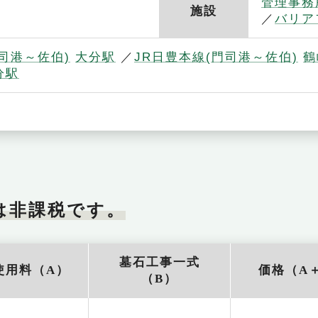
管理事務
施設
バリア
司港～佐伯)
大分駅
JR日豊本線(門司港～佐伯)
鶴
分駅
は非課税です。
墓石工事一式
使用料（A）
価格（A
（B）