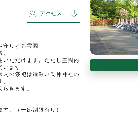
アクセス
お守りする霊園
園。
用いただけます。ただし霊園内
ています。
園内の祭祀は縁深い氏神神社の
す。
安らぎます。
。
ます。（一部制限有り）