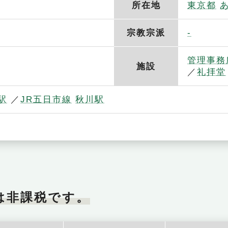
所在地
東京都
-
宗教宗派
管理事務
施設
礼拝堂
駅
JR五日市線
秋川駅
は非課税です。