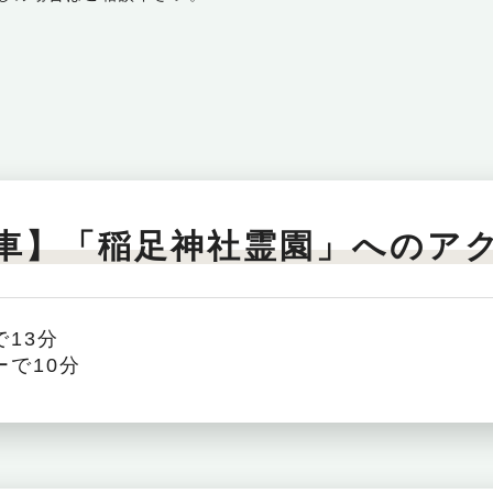
車】「稲足神社霊園」へのア
13分
ーで10分