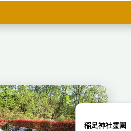
稲足神社霊園