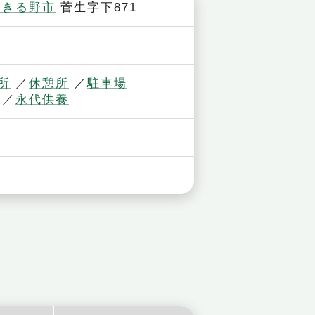
あきる野市
菅生字下871
所
休憩所
駐車場
永代供養