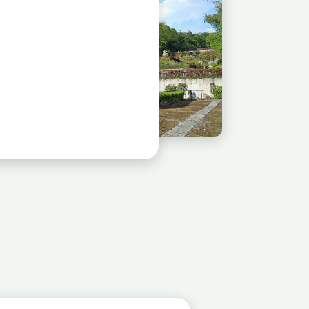
稲足神社霊園
霊園風景