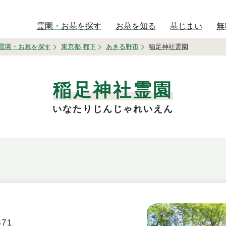
霊園・お墓を探す
お墓を知る
墓じまい
無
霊園・お墓を探す
東京都 都下
あきる野市
稲足神社霊園
稲足神社霊園
いなたりじんじゃれいえん
71