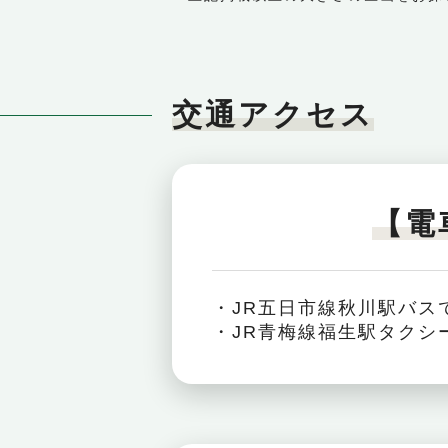
交通アクセス
【電
・JR五日市線秋川駅バスで
・JR青梅線福生駅タクシ