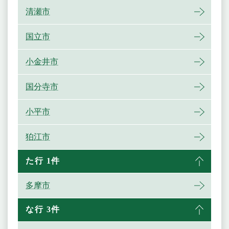
清瀬市
国立市
小金井市
国分寺市
小平市
狛江市
た行 1件
多摩市
な行 3件