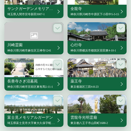
サンクガーデンメモリアル16
全龍寺
埼玉県入間市宮寺新田3007-1
神奈川県川崎市中原区下小田中5-3-15
川崎霊園
心行寺
神奈川県川崎市麻生区王禅寺1241
神奈川県横浜市都筑区荏田東4-10-1
長善寺さぎ沼墓苑
薬王寺
神奈川県川崎市宮前区東有馬5-11-1
東京都港区三田4-8-23
富士見メモリアルガーデン
雲龍寺光明霊廟
埼玉県富士見市大字東大久保字蛭沼3843番4
東京都八王子市山田町1688-2