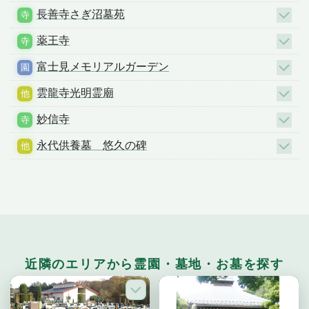
長善寺さぎ沼墓苑
薬王寺
富士見メモリアルガーデン
雲龍寺光明霊廟
妙信寺
永代供養墓 悠久の碑
近隣のエリアから霊園・墓地・お墓を探す