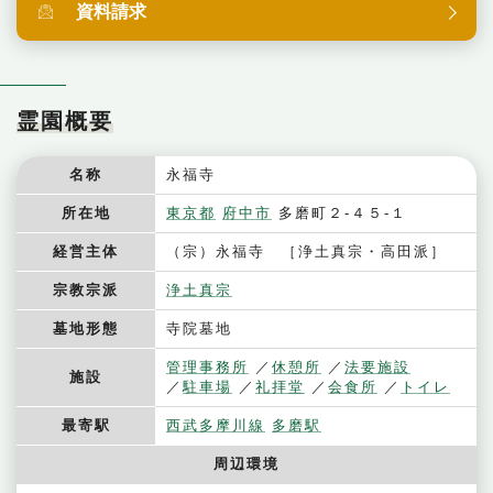
資料請求
霊園概要
名称
永福寺
所在地
東京都
府中市
多磨町２-４５-１
経営主体
（宗）永福寺 ［浄土真宗・高田派］
宗教宗派
浄土真宗
墓地形態
寺院墓地
管理事務所
休憩所
法要施設
施設
駐車場
礼拝堂
会食所
トイレ
最寄駅
西武多摩川線
多磨駅
周辺環境