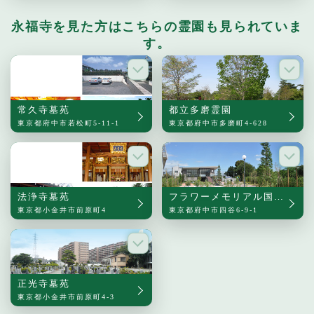
永福寺を見た方はこちらの霊園も見られていま
す。
常久寺墓苑
都立多磨霊園
東京都府中市若松町5-11-1
東京都府中市多磨町4-628
法浄寺墓苑
フラワーメモリアル国立府中
東京都小金井市前原町4
東京都府中市四谷6-9-1
正光寺墓苑
東京都小金井市前原町4-3