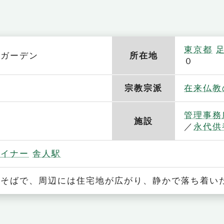
東京都
ルガーデン
所在地
０
寺
宗教宗派
在来仏教
管理事務
施設
永代供
ライナー
舎人駅
ぐそばで、周辺には住宅地が広がり、静かで落ち着い