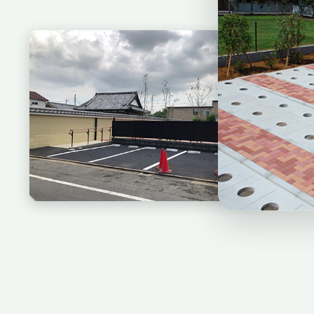
足立メモリ
表側に専用駐車
場（１０台以上