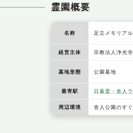
霊園概要
名称
足立メモリア
経営主体
宗教法人浄光
墓地形態
公園墓地
最寄駅
日暮里・舎人
周辺環境
舎人公園のす