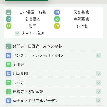
この霊園・お墓
民営墓地
公営墓地
寺院墓地
財団
その他
リストに追加
普門寺 日野宿 みちの墓苑
サンクガーデンメモリアル16
全龍寺
川崎霊園
心行寺
長善寺さぎ沼墓苑
富士見メモリアルガーデン