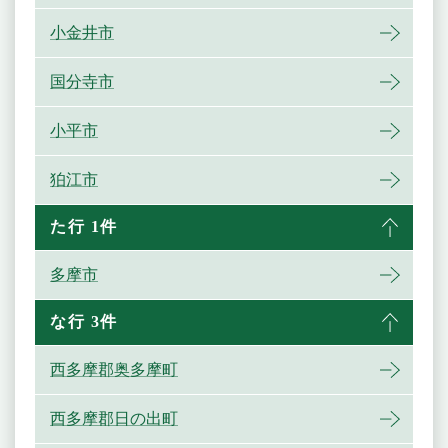
小金井市
国分寺市
小平市
狛江市
た行 1件
多摩市
な行 3件
西多摩郡奥多摩町
西多摩郡日の出町