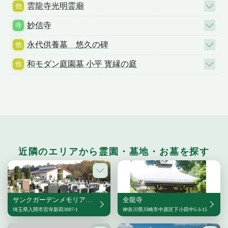
雲龍寺光明霊廟
妙信寺
永代供養墓 悠久の碑
和モダン庭園墓 小平 寳縁の庭
近隣のエリアから霊園・墓地・お墓を探す
サンクガーデンメモリアル16
全龍寺
埼玉県入間市宮寺新田3007-1
神奈川県川崎市中原区下小田中5-3-15