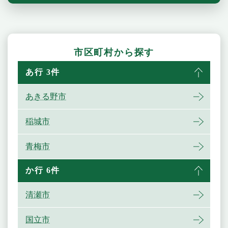
市区町村から探す
あ行 3件
あきる野市
稲城市
青梅市
か行 6件
清瀬市
国立市