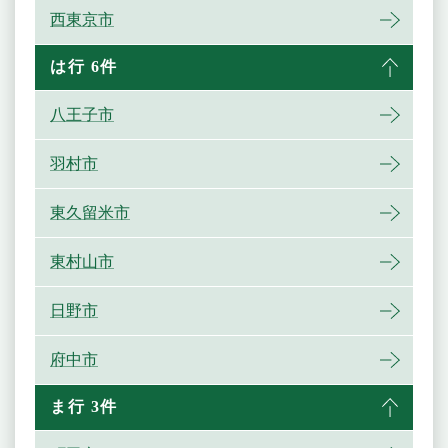
西東京市
は行 6件
八王子市
羽村市
東久留米市
東村山市
日野市
府中市
ま行 3件