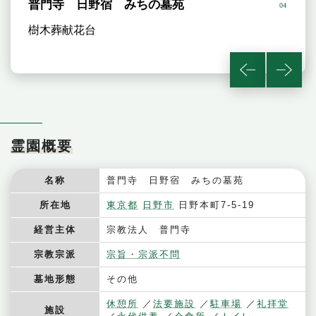
普門寺 日野宿 みちの墓苑
04
樹木葬献花台
霊園概要
名称
普門寺 日野宿 みちの墓苑
所在地
東京都
日野市
日野本町7-5-19
経営主体
宗教法人 普門寺
宗教宗派
宗旨・宗派不問
墓地形態
その他
休憩所
法要施設
駐車場
礼拝堂
施設