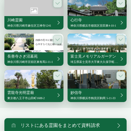
川崎霊園
心行寺
神奈川県川崎市麻生区王禅寺1241
神奈川県横浜市都筑区荏田東4-10-1
長善寺さぎ沼墓苑
富士見メモリアルガーデン
神奈川県川崎市宮前区東有馬5-11-1
埼玉県富士見市大字東大久保字蛭沼3843番4
雲龍寺光明霊廟
妙信寺
東京都八王子市山田町1688-2
神奈川県横浜市鶴見区駒岡 5-11-33
リストにある霊園をまとめて資料請求