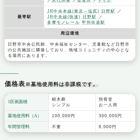
永代供養
会食所
トイレ
JR中央本線(東京～塩尻)
日野駅
最寄駅
JR中央線(快速)
日野駅
多摩モノレール
甲州街道駅
周辺環境
日野市中央公民館、中央福祉センター、児童館など日野市
の公共施設に隣接しており、地域コミュニティの中心とな
る場所にあります。
価格表
※墓地使用料は非課税です。
樹木葬
預骨堂
1区画面積
シンプル
お一人用
墓地使用料（A）
100,000円
300,000円
年間管理料
不要
8,000円