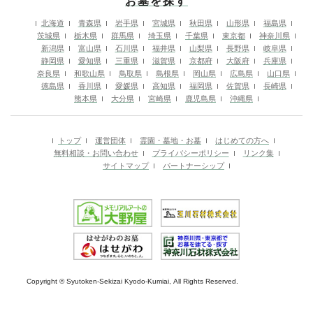
お墓を探す
北海道
青森県
岩手県
宮城県
秋田県
山形県
福島県
茨城県
栃木県
群馬県
埼玉県
千葉県
東京都
神奈川県
新潟県
富山県
石川県
福井県
山梨県
長野県
岐阜県
静岡県
愛知県
三重県
滋賀県
京都府
大阪府
兵庫県
奈良県
和歌山県
鳥取県
島根県
岡山県
広島県
山口県
徳島県
香川県
愛媛県
高知県
福岡県
佐賀県
長崎県
熊本県
大分県
宮崎県
鹿児島県
沖縄県
トップ
運営団体
霊園・墓地・お墓
はじめての方へ
無料相談・お問い合わせ
プライバシーポリシー
リンク集
サイトマップ
パートナーシップ
Copyright © Syutoken-Sekizai Kyodo-Kumiai, All Rights Reserved.