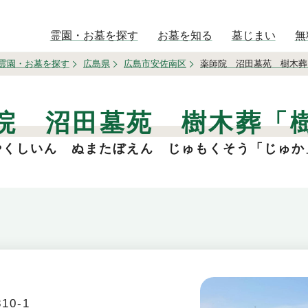
霊園・お墓を探す
お墓を知る
墓じまい
無
霊園・お墓を探す
広島県
広島市安佐南区
薬師院 沼田墓苑 樹木葬
院 沼田墓苑 樹木葬「
やくしいん ぬまたぼえん じゅもくそう「じゅか
10-1