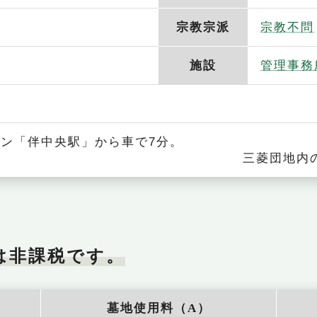
院
宗教宗派
宗教不問
施設
管理事務
ラムライン「伴中央駅」
地内の農免道路沿いに
は非課税です。
墓地使用料（A）