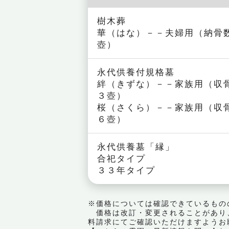
樹木葬
華（はな）－－夫婦用（納骨
壺）
永代供養付規格墓
絆（きずな）－－家族用（収
３壺）
桜（さくら）－－家族用（収
６壺）
永代供養墓「縁」
合祀タイプ
３３年タイプ
※価格については確認できているもの
価格は改訂・変更されることがあり
料請求にてご確認いただけますようお