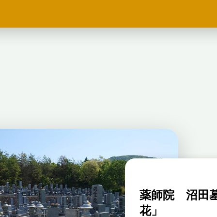
薬師院 沼田
田墓苑 樹木葬「樹
花」