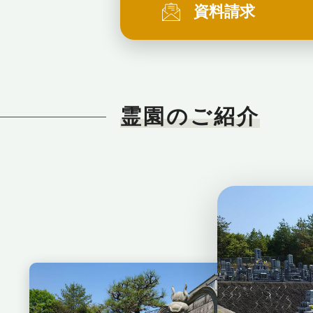
資料請求
霊園のご紹介
薬師院 沼