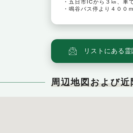
・五日市ICから３㎞、車
・鳴谷バス停より４００
リストにある霊
周辺地図および近