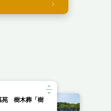
01
06
墓苑 樹木葬「樹
薬師院 沼田墓