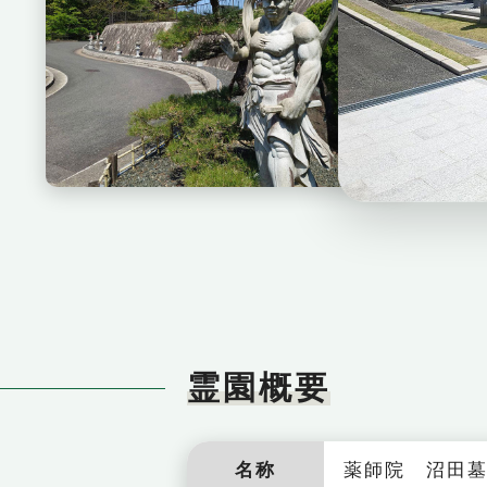
花」
入口
霊園概要
名称
薬師院 沼田