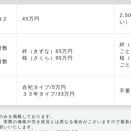
2,
数２
45万円
い）
絆（
骨数
絆（きずな）65万円
ごと
桜（さくら）95万円
桜（
骨数
ごと
合祀タイプ/5万円
不要
３３年タイプ/33万円
のみを掲載しております。
、実際の価格や空き状況とは異なる場合がございますので最新
願いいたします。