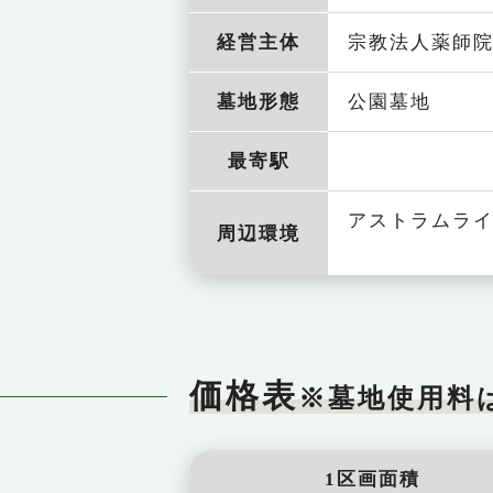
経営主体
宗教法人薬師
墓地形態
公園墓地
最寄駅
アスト
周辺環境
三菱団
価格表
※墓地使用料
1区画面積