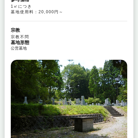
1㎡につき
墓地使用料：20,000円～
宗教
宗教不問
墓地形態
公営墓地