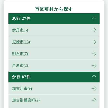
市区町村から探す
あ行 27件
伊丹市(5)
尼崎市(13)
明石市(7)
芦屋市(2)
か行 87件
加古川市(9)
加古郡播磨町(2)