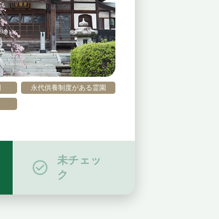
園
永代供養制度がある霊園
未チェッ
ク