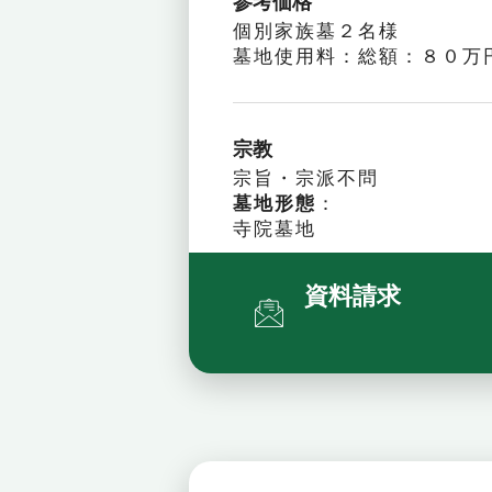
参考価格
個別家族墓２名様
墓地使用料：総額：８０万
宗教
宗旨・宗派不問
墓地形態
：
寺院墓地
資料請求