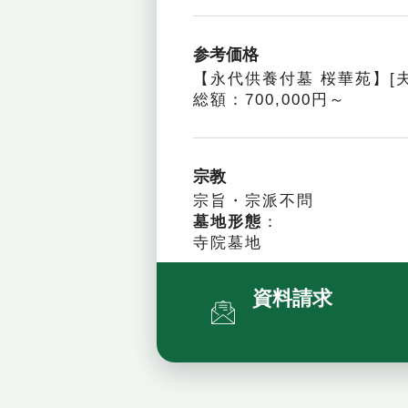
参考価格
【永代供養付墓 桜華苑】[
総額：700,000円～
宗教
宗旨・宗派不問
墓地形態
：
寺院墓地
資料請求