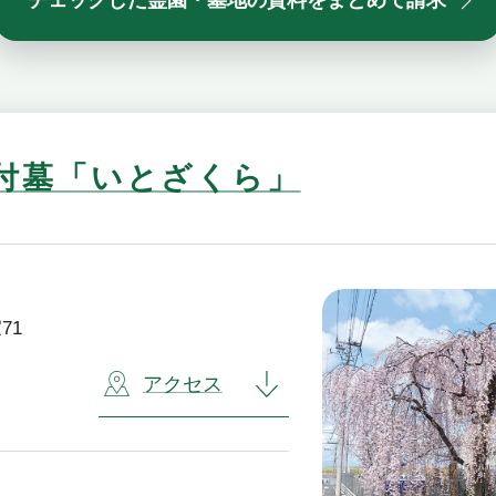
チェックした霊園・墓地の資料をまとめて請求
養付墓「いとざくら」
71
アクセス