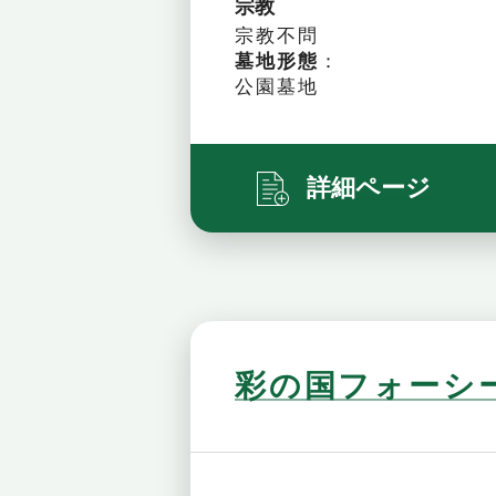
宗教
宗教不問
墓地形態
：
公園墓地
詳細ページ
彩の国フォーシ