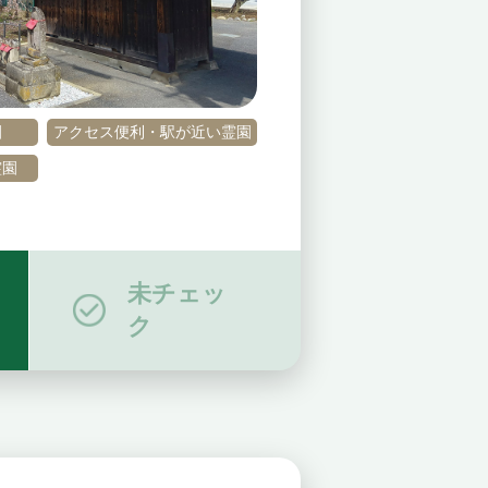
園
アクセス便利・駅が近い霊園
霊園
未チェッ
ク