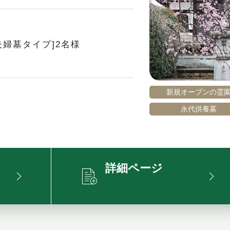
夫婦墓タイプ]2名様
新規オープンの霊
永代供養墓
詳細ページ