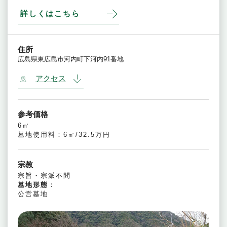
詳しくはこちら
住所
広島県東広島市河内町下河内91番地
アクセス
参考価格
6㎡
墓地使用料：6㎡/32.5万円
宗教
宗旨・宗派不問
墓地形態
：
公営墓地