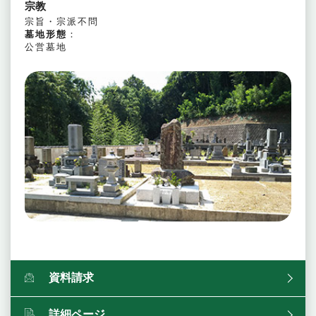
宗教
宗旨・宗派不問
墓地形態
：
公営墓地
資料請求
詳細ページ