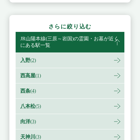
さらに絞り込む
JR山陽本線(三原～岩国)の霊園・お墓が近く
にある駅一覧
入野
(2)
西高屋
(1)
西条
(4)
八本松
(5)
向洋
(3)
天神川
(3)