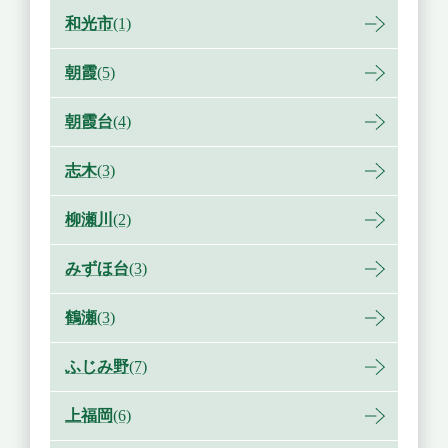
和光市
(1)
朝霞
(5)
朝霞台
(4)
志木
(3)
柳瀬川
(2)
みずほ台
(3)
鶴瀬
(3)
ふじみ野
(7)
上福岡
(6)