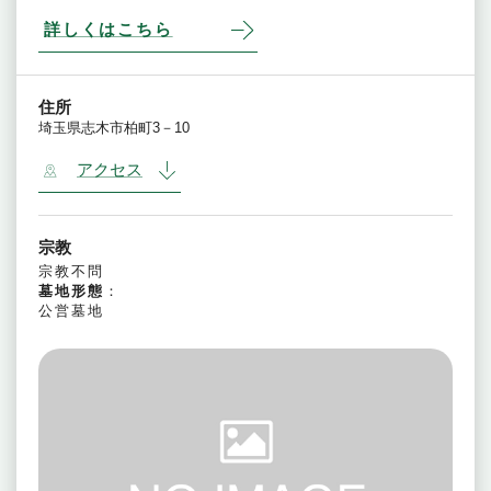
詳しくはこちら
住所
埼玉県志木市柏町3－10
アクセス
宗教
宗教不問
墓地形態
：
公営墓地