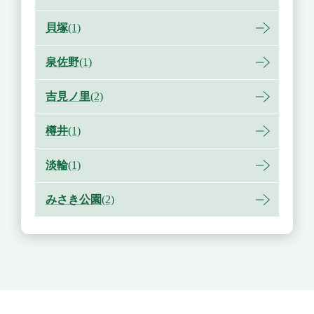
貝塚
(1)
泉佐野
(1)
吉見ノ里
(2)
樽井
(1)
淡輪
(1)
みさき公園
(2)