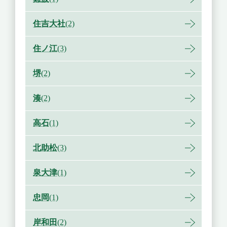
住吉大社
(2)
住ノ江
(3)
堺
(2)
湊
(2)
高石
(1)
北助松
(3)
泉大津
(1)
忠岡
(1)
岸和田
(2)