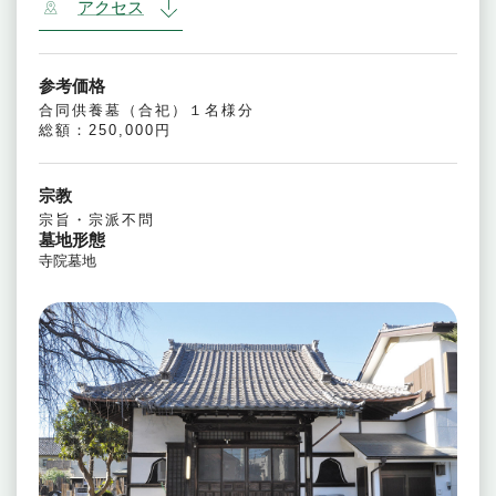
アクセス
参考価格
合同供養墓（合祀）１名様分
総額：250,000円
宗教
宗旨・宗派不問
墓地形態
寺院墓地