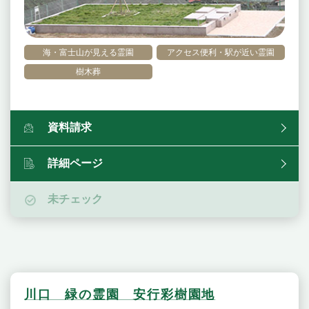
海・富士山が見える霊園
アクセス便利・駅が近い霊園
樹木葬
資料請求
詳細ページ
未チェック
川口 緑の霊園 安行彩樹園地