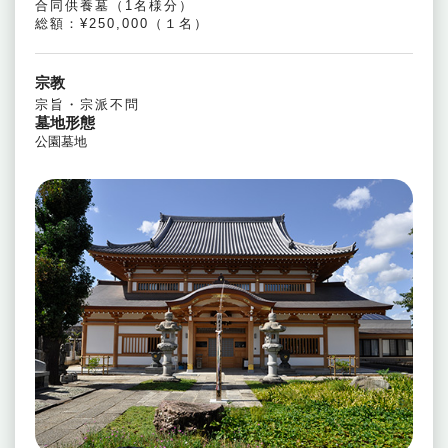
合同供養墓（1名様分）
総額：¥250,000（１名）
宗教
宗旨・宗派不問
墓地形態
公園墓地