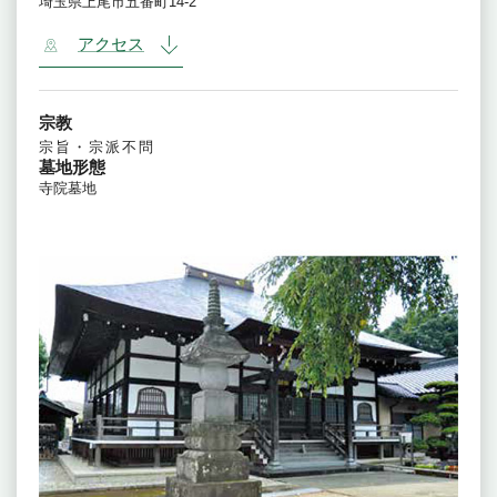
埼玉県上尾市五番町14-2
アクセス
宗教
宗旨・宗派不問
墓地形態
寺院墓地