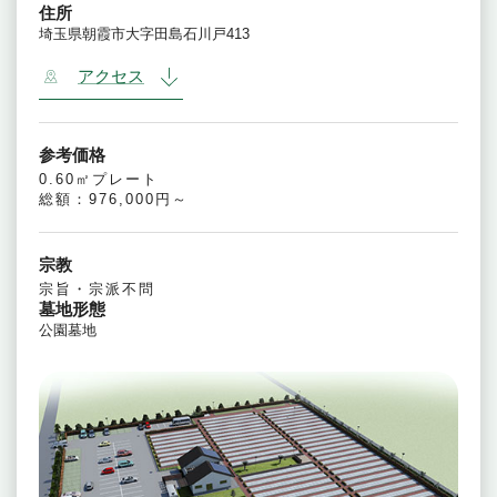
住所
埼玉県朝霞市大字田島石川戸413
アクセス
参考価格
0.60㎡プレート
総額：976,000円～
宗教
宗旨・宗派不問
墓地形態
公園墓地