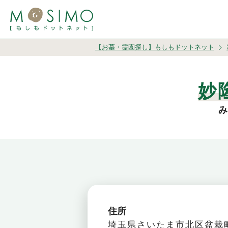
【お墓・霊園探し】もしもドットネット
妙
み
住所
埼玉県さいたま市北区盆栽町