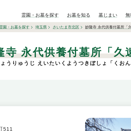
霊園・お墓を探す
お墓を知る
墓じまい
無
霊園・お墓を探す
埼玉県
さいたま市北区
妙隆寺 永代供養付墓所「
隆寺 永代供養付墓所「久
ょうりゅうじ えいたいくようつきぼしょ「くお
511