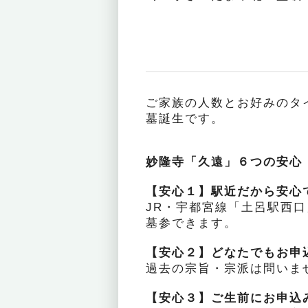
ご家族の人数とお好みのタ
墓誕生です。
妙隆寺「久遠」６つの安心
【安心１】駅近だから安心
JR・宇都宮線「土呂駅西口
墓参できます。
【安心２】どなたでもお申
過去の宗旨・宗派は問いま
【安心３】ご生前にお申込