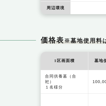
周辺環境
価格表
※墓地使用料
1区画面積
墓地
合同供養墓（合
祀）
100,
１名様分