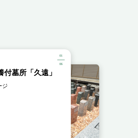
01
06
養付墓所「久遠」
妙隆寺 永代供養
ージ
テラスタイプ