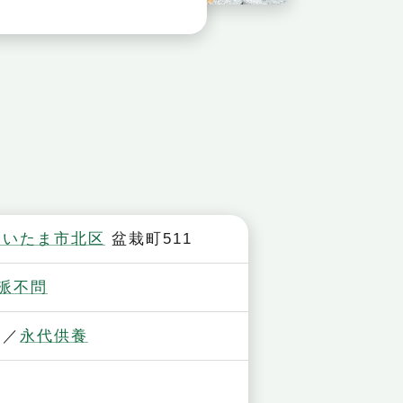
さいたま市北区
盆栽町511
派不問
永代供養