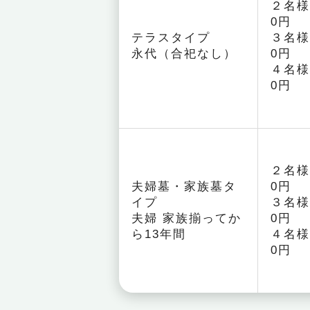
２名様
0円
テラスタイプ
３名様
永代（合祀なし）
0円
４名様
0円
２名様
夫婦墓・家族墓タ
0円
イプ
３名様
夫婦 家族揃ってか
0円
ら13年間
４名様
0円