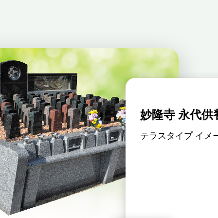
妙隆寺 永代供
代供養付墓所「久遠」
テラスタイプ イメ
イプ