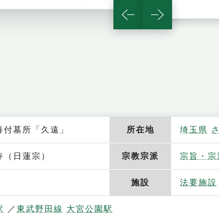
養付墓所「久遠」
所在地
埼玉県
寺（日蓮宗）
宗教宗派
宗旨・宗
施設
法要施設
駅
東武野田線
大宮公園駅