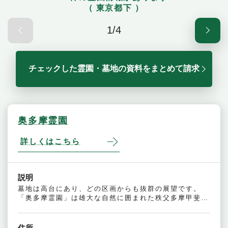
（ 東京都下 ）
1/4
チェックした霊園・墓地の資料をまとめて請求
奥多摩霊園
詳しくはこちら
説明
墓地は高台にあり、どの区画からも抜群の展望です。
「奥多摩霊園」は雄大な自然に囲まれた秩父多摩甲斐国立公園内に位置し、「一般墓地」「芝生墓地」「Withペット」「永代供養墓」とお客様の要望に合わせた...
住所