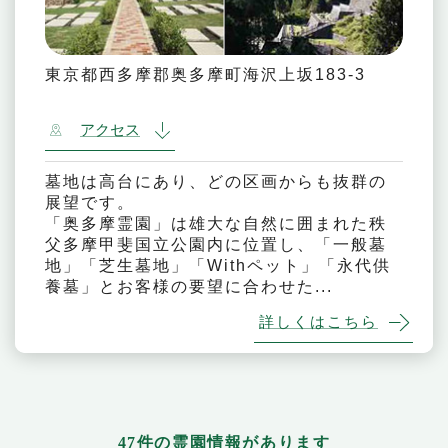
東京都西多摩郡奥多摩町海沢上坂183-3
アクセス
墓地は高台にあり、どの区画からも抜群の
展望です。
「奥多摩霊園」は雄大な自然に囲まれた秩
父多摩甲斐国立公園内に位置し、「一般墓
地」「芝生墓地」「Withペット」「永代供
養墓」とお客様の要望に合わせた...
詳しくはこちら
47件の霊園情報があります