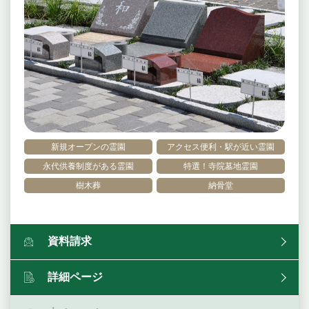
新規オープンの霊園
アクセス便利・駅が近い霊園
永代供養制度がある霊園
特選！寺院墓地霊園
樹木葬
納骨堂
資料請求
詳細ページ