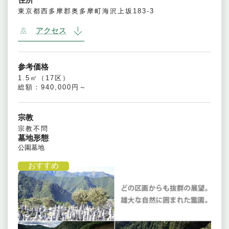
東京都西多摩郡奥多摩町海沢上坂183-3
アクセス
参考価格
1.5㎡（17区）
総額：940,000円～
宗教
宗教不問
墓地形態
公園墓地