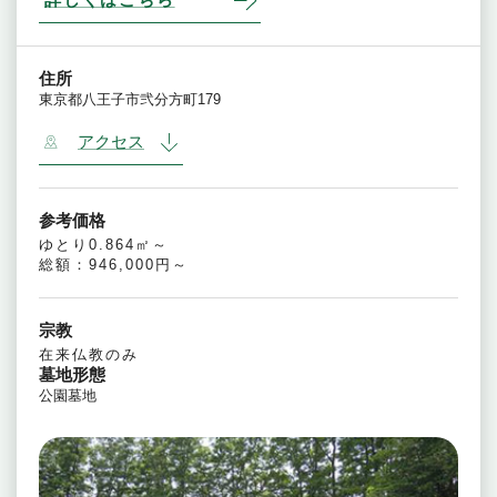
住所
東京都八王子市弐分方町179
アクセス
参考価格
ゆとり0.864㎡～
総額：946,000円～
宗教
在来仏教のみ
墓地形態
公園墓地