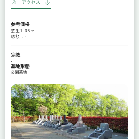
アクセス
参考価格
芝生1.05㎡
総額：-
宗教
-
墓地形態
公園墓地