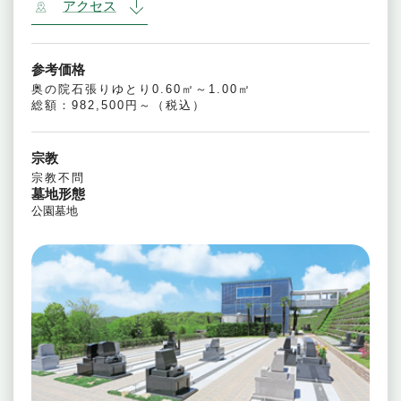
アクセス
参考価格
奥の院石張りゆとり0.60㎡～1.00㎡
総額：982,500円～（税込）
宗教
宗教不問
墓地形態
公園墓地