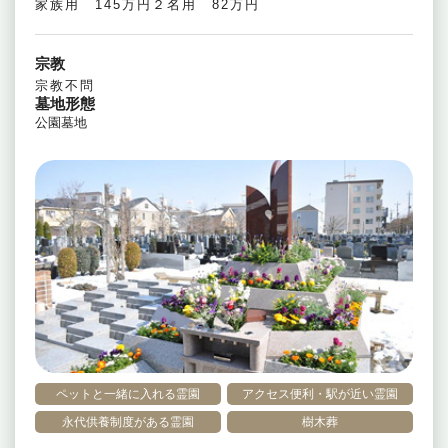
家族用 145万円２名用 82万円
宗教
宗教不問
墓地形態
公園墓地
ペットと一緒に入れる霊園
アクセス便利・駅が近い霊園
永代供養制度がある霊園
樹木葬