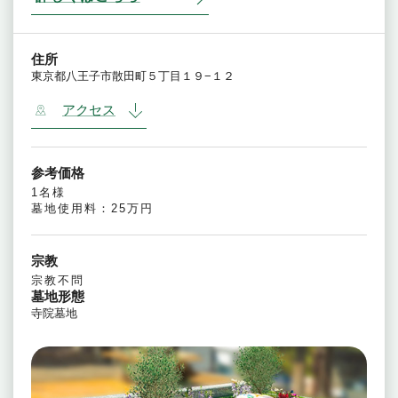
住所
東京都八王子市散田町５丁目１９−１２
アクセス
参考価格
1名様
墓地使用料：25万円
宗教
宗教不問
墓地形態
寺院墓地