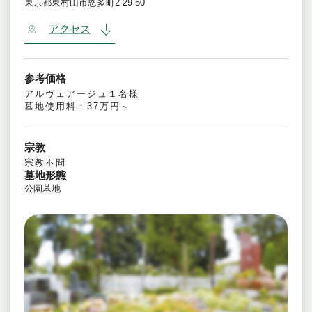
東京都東村山市恩多町2-29-50
アクセス
参考価格
アルヴェアージュ１名様
墓地使用料：37万円～
宗教
宗教不問
墓地形態
公園墓地