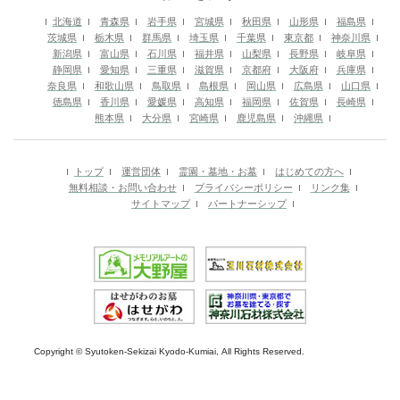
北海道
青森県
岩手県
宮城県
秋田県
山形県
福島県
茨城県
栃木県
群馬県
埼玉県
千葉県
東京都
神奈川県
新潟県
富山県
石川県
福井県
山梨県
長野県
岐阜県
静岡県
愛知県
三重県
滋賀県
京都府
大阪府
兵庫県
奈良県
和歌山県
鳥取県
島根県
岡山県
広島県
山口県
徳島県
香川県
愛媛県
高知県
福岡県
佐賀県
長崎県
熊本県
大分県
宮崎県
鹿児島県
沖縄県
トップ
運営団体
霊園・墓地・お墓
はじめての方へ
無料相談・お問い合わせ
プライバシーポリシー
リンク集
サイトマップ
パートナーシップ
Copyright © Syutoken-Sekizai Kyodo-Kumiai, All Rights Reserved.