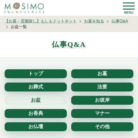
【お墓・霊園探し】もしもドットネット
お墓を知る
仏事Q&A
お盆一覧
仏事Q&A
トップ
お墓
お葬式
法要
お盆
お彼岸
お香典
マナー
お仏壇
その他