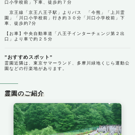
口小学校前」下車、徒歩約７分
京王線「京王八王子駅」よりバス 「今熊」「上川霊
園」「川口小学校前」行き約３０分「川口小学校前」下
車、徒歩約7分
【お車】中央自動車道「八王子インターチェンジ第２出
口」より車で約２５分
”おすすめスポット”
霊園近隣は、東京サマーランド、多摩川緑地くじら運動公
園などの行楽地があります。
霊園のご紹介