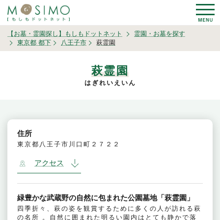
【お墓・霊園探し】もしもドットネット
霊園・お墓を探す
東京都 都下
八王子市
萩霊園
萩霊園
はぎれいえいん
住所
東京都八王子市川口町２７２２
アクセス
緑豊かな武蔵野の自然に包まれた公園墓地「萩霊園」
四季折々、萩の姿を観賞するために多くの人が訪れる萩
の名所 。自然に囲まれた明るい園内はとても静かで落