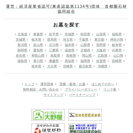
運営：経済産業省認可(東産認協第1134号)団体 首都圏石材
協同組合
お墓を探す
北海道
青森県
岩手県
宮城県
秋田県
山形県
福島県
茨城県
栃木県
群馬県
埼玉県
千葉県
東京都
神奈川県
新潟県
富山県
石川県
福井県
山梨県
長野県
岐阜県
静岡県
愛知県
三重県
滋賀県
京都府
大阪府
兵庫県
奈良県
和歌山県
鳥取県
島根県
岡山県
広島県
山口県
徳島県
香川県
愛媛県
高知県
福岡県
佐賀県
長崎県
熊本県
大分県
宮崎県
鹿児島県
沖縄県
トップ
運営団体
霊園・墓地・お墓
はじめての方へ
無料相談・お問い合わせ
プライバシーポリシー
リンク集
サイトマップ
パートナーシップ