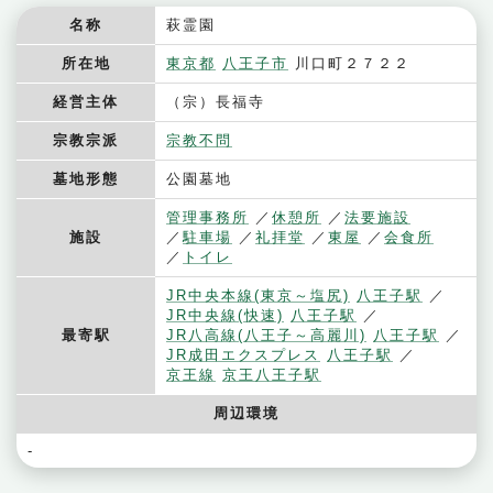
名称
萩霊園
所在地
東京都
八王子市
川口町２７２２
経営主体
（宗）長福寺
宗教宗派
宗教不問
墓地形態
公園墓地
管理事務所
休憩所
法要施設
施設
駐車場
礼拝堂
東屋
会食所
トイレ
JR中央本線(東京～塩尻)
八王子駅
JR中央線(快速)
八王子駅
最寄駅
JR八高線(八王子～高麗川)
八王子駅
JR成田エクスプレス
八王子駅
京王線
京王八王子駅
周辺環境
-