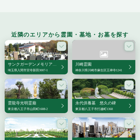
近隣のエリアから霊園・墓地・お墓を探す
サンクガーデンメモリアル16
川崎霊園
埼玉県入間市宮寺新田3007-1
神奈川県川崎市麻生区王禅寺1241
雲龍寺光明霊廟
永代供養墓 悠久の碑
東京都八王子市山田町1688-2
東京都八王子市打越町1368