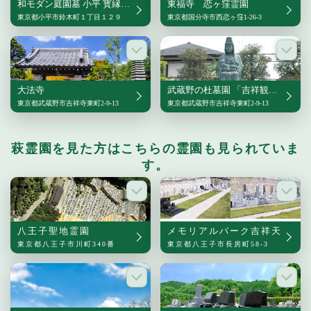
和モダン庭園墓 小平 寳縁の庭
東福寺 恋ヶ窪霊園
東京都小平市鈴木町１丁目１２９
東京都国分寺市西恋ヶ窪1-26-3
大法寺
武蔵野の杜墓園 「吉祥観音・永代供養墓」
東京都武蔵野市吉祥寺東町2-9-13
東京都武蔵野市吉祥寺東町2-9-13
萩霊園を見た方はこちらの霊園も見られていま
す。
八王子聖地霊園
メモリアルパーク吉祥天
東京都八王子市川町340番
東京都八王子市長房町58-3