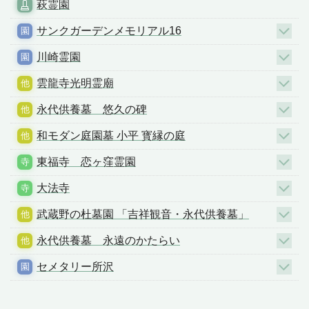
萩霊園
サンクガーデンメモリアル16
川崎霊園
雲龍寺光明霊廟
永代供養墓 悠久の碑
和モダン庭園墓 小平 寳縁の庭
東福寺 恋ヶ窪霊園
大法寺
武蔵野の杜墓園 「吉祥観音・永代供養墓」
永代供養墓 永遠のかたらい
セメタリー所沢