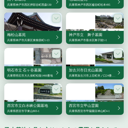
兵庫県神戸市西区押部谷町西森130
兵庫県神戸市西区櫨谷町松本495
梅松山墓苑
神戸市立 舞子墓園
兵庫県神戸市兵庫区東柳原町1-13
兵庫県神戸市垂水区舞子陵1-1
明石市立 石ヶ谷墓園
加古川市日光山墓園
兵庫県明石市大久保町松陰1466番地
兵庫県加古川市上荘町井ノ口24番地の16
西宮市立白水峡公園墓地
西宮市立甲山霊園
兵庫県西宮市字東山803-1
兵庫県西宮市甲陽園目神山町4-1