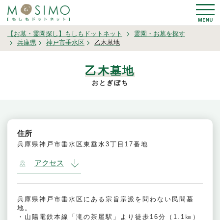
【お墓・霊園探し】もしもドットネット
霊園・お墓を探す
兵庫県
神戸市垂水区
乙木墓地
乙木墓地
おとぎぼち
住所
兵庫県神戸市垂水区東垂水3丁目17番地
アクセス
兵庫県神戸市垂水区にある宗旨宗派を問わない民間墓
地。
・山陽電鉄本線「滝の茶屋駅」より徒歩16分（1.1㎞）