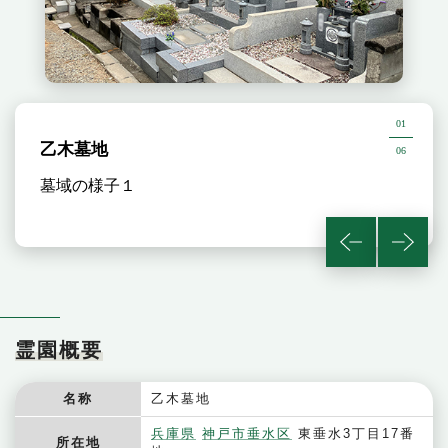
01
乙木墓地
06
墓域の様子１
霊園概要
名称
乙木墓地
兵庫県
神戸市垂水区
東垂水3丁目17番
所在地