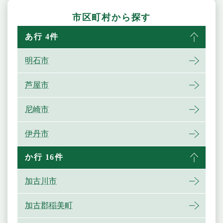
市区町村から探す
あ行 4件
明石市
芦屋市
尼崎市
伊丹市
か行 16件
加古川市
加古郡稲美町