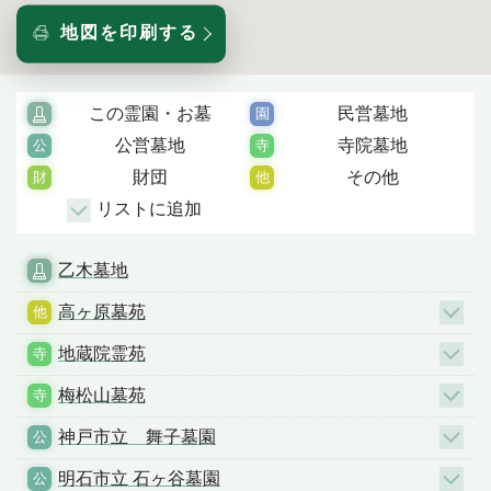
地図を印刷する
この霊園・お墓
民営墓地
公営墓地
寺院墓地
財団
その他
リストに追加
乙木墓地
高ヶ原墓苑
地蔵院霊苑
梅松山墓苑
神戸市立 舞子墓園
明石市立 石ヶ谷墓園