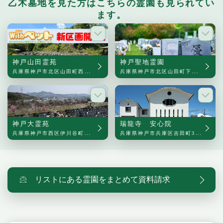
乙木墓地を見た方はこちらの霊園も見られてい
ます。
神戸山田霊苑
神戸聖地霊園
兵庫県神戸市北区山田町西下字狼谷3-1
兵庫県神戸市北区山田町下谷上字中一里山6
神戸大霊苑
瑞龍寺 安心院
兵庫県神戸市西区伊川谷町布施畑475
兵庫県神戸市兵庫区吉田町3丁目5-7
リストにある霊園をまとめて資料請求