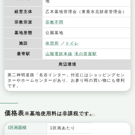
地
経営主体
乙木墓地管理会（東垂水北財産管理会）
宗教宗派
宗教不問
墓地形態
公園墓地
施設
休憩所
トイレ
最寄駅
山陽電鉄本線
滝の茶屋駅
周辺環境
第二神明道路「名谷インター」付近にはショッピングセン
ターやホームセンターがあり、お参り時の買い物にも便利
です。
価格表
※墓地使用料は非課税です。
1区画面積
1区画あたり