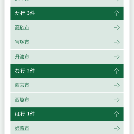
た行 3件
高砂市
宝塚市
丹波市
な行 2件
西宮市
西脇市
は行 1件
姫路市