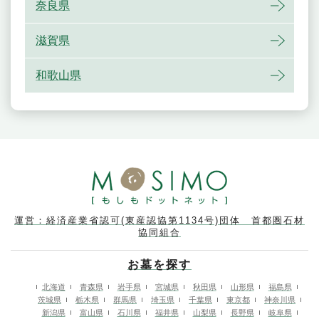
奈良県
滋賀県
和歌山県
運営：経済産業省認可(東産認協第1134号)団体 首都圏石材
協同組合
お墓を探す
北海道
青森県
岩手県
宮城県
秋田県
山形県
福島県
茨城県
栃木県
群馬県
埼玉県
千葉県
東京都
神奈川県
新潟県
富山県
石川県
福井県
山梨県
長野県
岐阜県