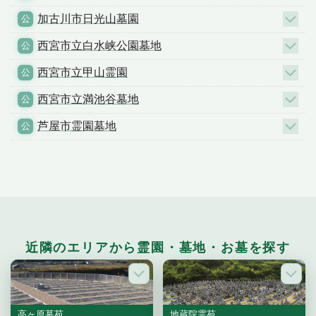
加古川市日光山墓園
西宮市立白水峡公園墓地
西宮市立甲山霊園
西宮市立満池谷墓地
芦屋市霊園墓地
近隣のエリアから霊園・墓地・お墓を探す
高ヶ原墓苑
地蔵院霊苑