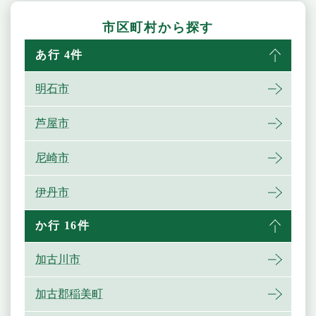
市区町村から探す
あ行 4件
明石市
芦屋市
尼崎市
伊丹市
か行 16件
加古川市
加古郡稲美町