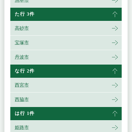
洲本市
た行 3件
高砂市
宝塚市
丹波市
な行 2件
西宮市
西脇市
は行 1件
姫路市