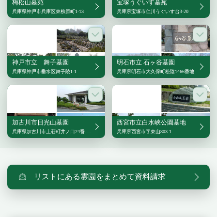
梅松山墓苑
宝塚うぐいす墓苑
兵庫県神戸市兵庫区東柳原町1-13
兵庫県宝塚市仁川うぐいす台3-20
神戸市立 舞子墓園
明石市立 石ヶ谷墓園
兵庫県神戸市垂水区舞子陵1-1
兵庫県明石市大久保町松陰1466番地
加古川市日光山墓園
西宮市立白水峡公園墓地
兵庫県加古川市上荘町井ノ口24番地の16
兵庫県西宮市字東山803-1
リストにある霊園をまとめて資料請求