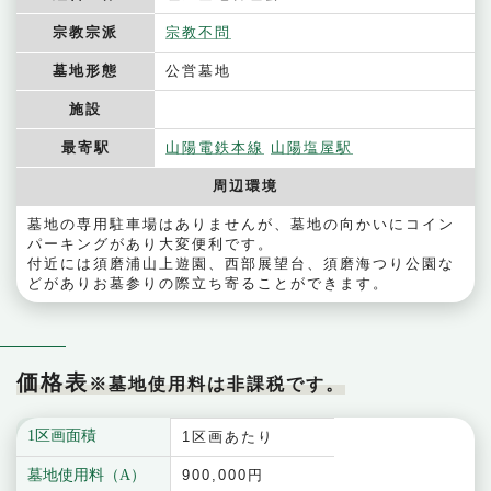
宗教宗派
宗教不問
墓地形態
公営墓地
施設
最寄駅
山陽電鉄本線
山陽塩屋駅
周辺環境
墓地の専用駐車場はありませんが、墓地の向かいにコイン
パーキングがあり大変便利です。
付近には須磨浦山上遊園、西部展望台、須磨海つり公園な
どがありお墓参りの際立ち寄ることができます。
価格表
※墓地使用料は非課税です。
1区画面積
1区画あたり
墓地使用料（A）
900,000円