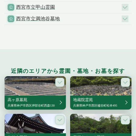
西宮市立甲山霊園
西宮市立満池谷墓地
近隣のエリアから霊園・墓地・お墓を探す
高ヶ原墓苑
地蔵院霊苑
兵庫県神戸市西区押部谷町西森130
兵庫県神戸市西区櫨谷町松本495