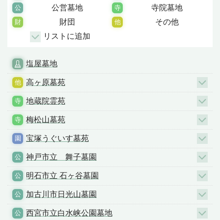
公営墓地
寺院墓地
財団
その他
リストに追加
塩屋墓地
高ヶ原墓苑
地蔵院霊苑
梅松山墓苑
宝塚うぐいす墓苑
神戸市立 舞子墓園
明石市立 石ヶ谷墓園
加古川市日光山墓園
西宮市立白水峡公園墓地