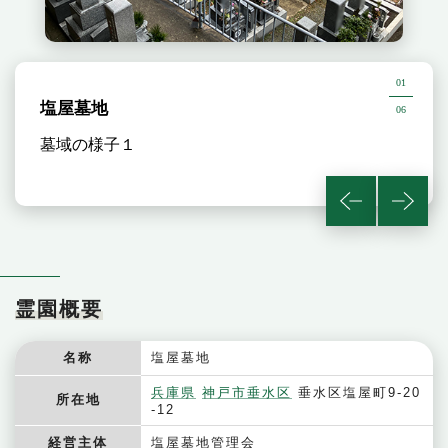
01
塩屋墓地
06
墓域の様子１
霊園概要
名称
塩屋墓地
兵庫県
神戸市垂水区
垂水区塩屋町9-20
所在地
-12
経営主体
塩屋墓地管理会