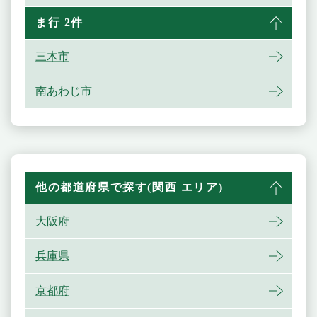
ま行 2件
三木市
南あわじ市
他の都道府県で探す(関西 エリア)
大阪府
兵庫県
京都府