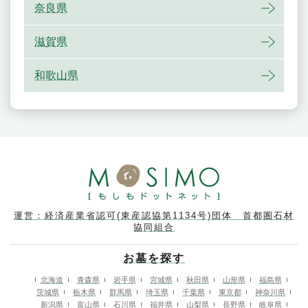
奈良県
滋賀県
和歌山県
運営：経済産業省認可(東産認協第1134号)団体 首都圏石材
協同組合
お墓を探す
北海道
青森県
岩手県
宮城県
秋田県
山形県
福島県
茨城県
栃木県
群馬県
埼玉県
千葉県
東京都
神奈川県
新潟県
富山県
石川県
福井県
山梨県
長野県
岐阜県