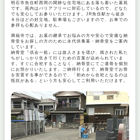
明石市魚住町西岡の閑静な住宅地にある落ち着いた墓苑
です。苑内はバリアフリーに対応しているので、どなた
でも安心してお参りいただけます。JR魚住駅から徒歩
８分ほどの好立地。駐車場もございますので、お車での
参拝も心配ありません。
満福寺では、お墓の継承でお悩みの方や安心で安価な納
骨堂をお探しの方のために永代供養墓・納骨堂をご案内
しています。
納骨堂『倶会一処』には故人さまを偲び、残された私た
ちがしっかり生きて行くための言葉が込められていま
す。すぐに合祀することなく、納骨堂にてご遺骨を個別
にお預かりいたします。ご納得行くまで、納骨堂でお骨
を安置する事ができるので、「初めから合祀となるのは
抵抗がある」という方も安心してご利用いただけます。