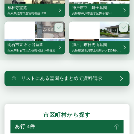
福林寺霊苑
神戸市立 舞子墓園
兵庫県姫路市豊富町御蔭1831
兵庫県神戸市垂水区舞子陵1-1
明石市立 石ヶ谷墓園
加古川市日光山墓園
兵庫県明石市大久保町松陰1466番地
兵庫県加古川市上荘町井ノ口24番地の16
リストにある霊園をまとめて資料請求
市区町村から探す
あ行 4件