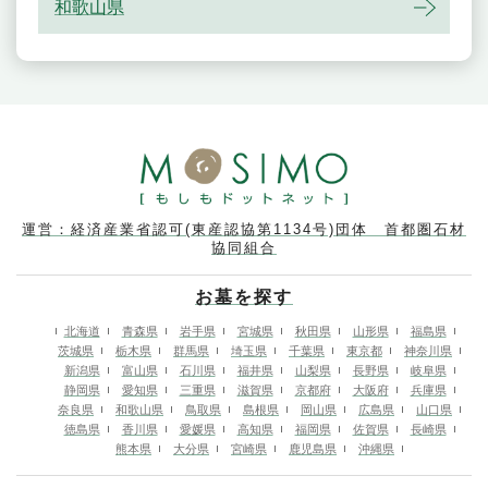
和歌山県
運営：経済産業省認可(東産認協第1134号)団体 首都圏石材
協同組合
お墓を探す
北海道
青森県
岩手県
宮城県
秋田県
山形県
福島県
茨城県
栃木県
群馬県
埼玉県
千葉県
東京都
神奈川県
新潟県
富山県
石川県
福井県
山梨県
長野県
岐阜県
静岡県
愛知県
三重県
滋賀県
京都府
大阪府
兵庫県
奈良県
和歌山県
鳥取県
島根県
岡山県
広島県
山口県
徳島県
香川県
愛媛県
高知県
福岡県
佐賀県
長崎県
熊本県
大分県
宮崎県
鹿児島県
沖縄県