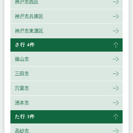
神戸市西区
神戸市兵庫区
神戸市東灘区
さ行 4件
篠山市
三田市
宍粟市
洲本市
た行 3件
高砂市