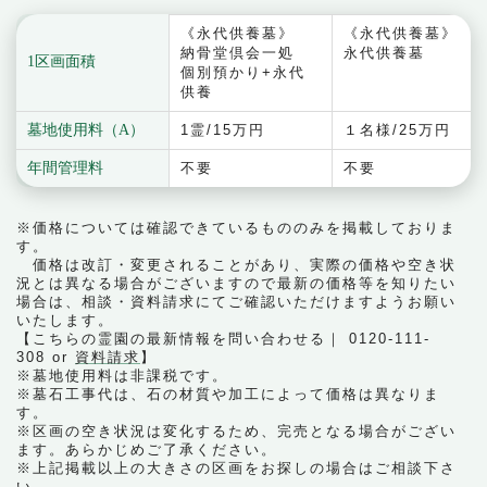
《永代供養墓》
《永代供養墓》
納骨堂倶会一処
永代供養墓
1区画面積
個別預かり+永代
供養
墓地使用料（A）
1霊/15万円
１名様/25万円
年間管理料
不要
不要
※価格については確認できているもののみを掲載しておりま
す。
価格は改訂・変更されることがあり、実際の価格や空き状
況とは異なる場合がございますので最新の価格等を知りたい
場合は、相談・資料請求にてご確認いただけますようお願い
いたします。
【こちらの霊園の最新情報を問い合わせる｜ 0120-111-
308 or
資料請求
】
※墓地使用料は非課税です。
※墓石工事代は、石の材質や加工によって価格は異なりま
す。
※区画の空き状況は変化するため、完売となる場合がござい
ます。あらかじめご了承ください。
※上記掲載以上の大きさの区画をお探しの場合はご相談下さ
い。