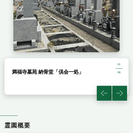
01
満福寺墓苑 納骨堂「倶会一処」
06
霊園概要