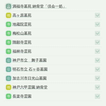
満福寺墓苑 納骨堂「倶会一処」
高ヶ原墓苑
地蔵院霊苑
梅松山墓苑
隋願寺霊苑
福林寺霊苑
神戸市立 舞子墓園
明石市立 石ヶ谷墓園
加古川市日光山墓園
神戸六甲霊園 納骨堂
長楽寺霊園