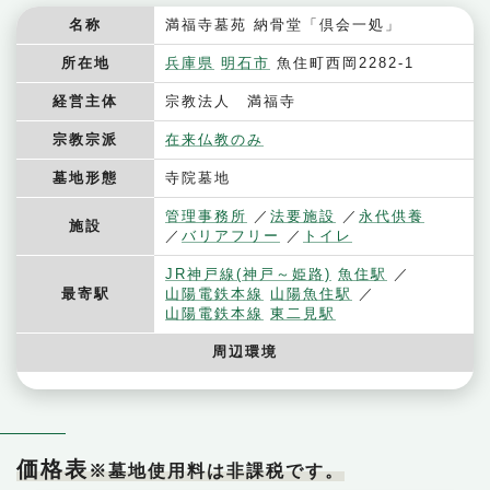
名称
満福寺墓苑 納骨堂「倶会一処」
所在地
兵庫県
明石市
魚住町西岡2282-1
経営主体
宗教法人 満福寺
宗教宗派
在来仏教のみ
墓地形態
寺院墓地
管理事務所
法要施設
永代供養
施設
バリアフリー
トイレ
JR神戸線(神戸～姫路)
魚住駅
最寄駅
山陽電鉄本線
山陽魚住駅
山陽電鉄本線
東二見駅
周辺環境
価格表
※墓地使用料は非課税です。