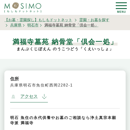
【お墓・霊園探し】もしもドットネット
霊園・お墓を探す
兵庫県
明石市
満福寺墓苑 納骨堂「倶会一処」
満福寺墓苑 納骨堂「倶会一処」
まんぷくじぼえん のうこつどう「くえいっしょ」
住所
兵庫県明石市魚住町西岡2282-1
アクセス
明石 魚住の永代供養やお墓のご相談なら浄土真宗本願
寺派 満福寺