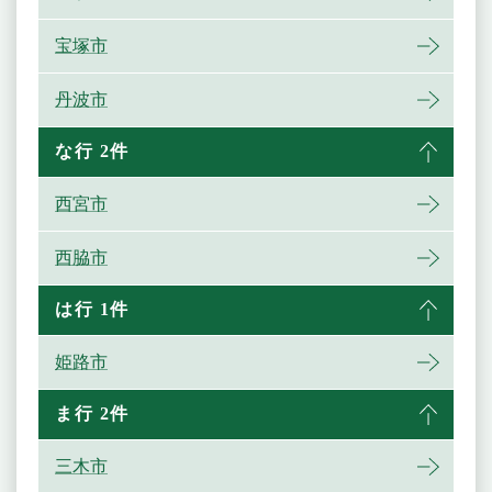
宝塚市
丹波市
な行 2件
西宮市
西脇市
は行 1件
姫路市
ま行 2件
三木市