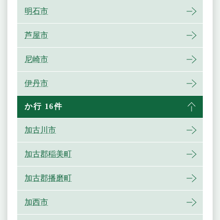
明石市
芦屋市
尼崎市
伊丹市
か行 16件
加古川市
加古郡稲美町
加古郡播磨町
加西市