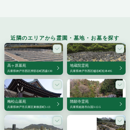
近隣のエリアから霊園・墓地・お墓を探す
高ヶ原墓苑
地蔵院霊苑
兵庫県神戸市西区押部谷町西森130
兵庫県神戸市西区櫨谷町松本495
梅松山墓苑
隋願寺霊苑
兵庫県神戸市兵庫区東柳原町1-13
兵庫県姫路市白国3-12-5