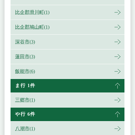
比企郡滑川町(1)
比企郡鳩山町(1)
深谷市(3)
蓮田市(3)
飯能市(6)
ま行 1件
三郷市(1)
や行 6件
八潮市(1)