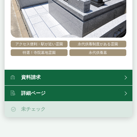
アクセス便利・駅が近い霊園
永代供養制度がある霊園
特選！寺院墓地霊園
永代供養墓
資料請求
詳細ページ
未チェック