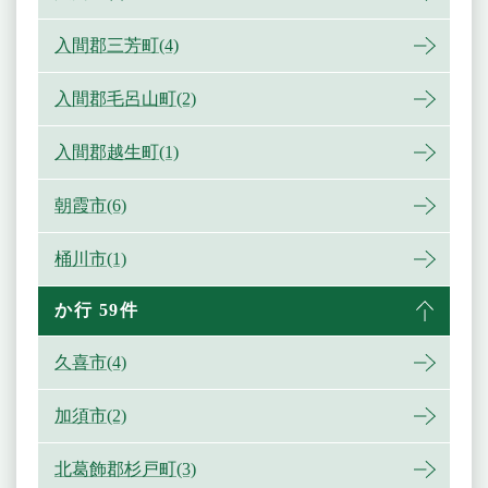
入間郡三芳町(4)
入間郡毛呂山町(2)
入間郡越生町(1)
朝霞市(6)
桶川市(1)
か行 59件
久喜市(4)
加須市(2)
北葛飾郡杉戸町(3)