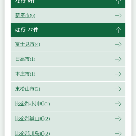
な行 6件
新座市(6)
は行 27件
富士見市(4)
日高市(1)
本庄市(1)
東松山市(2)
比企郡小川町(1)
比企郡嵐山町(2)
比企郡川島町(2)