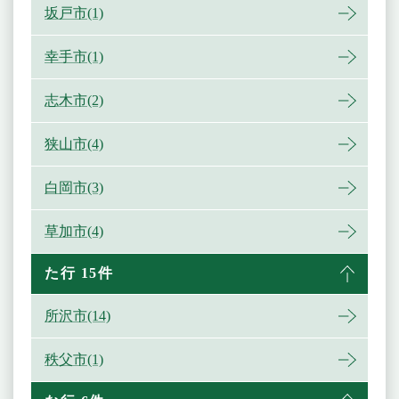
坂戸市(1)
幸手市(1)
志木市(2)
狭山市(4)
白岡市(3)
草加市(4)
た行 15件
所沢市(14)
秩父市(1)