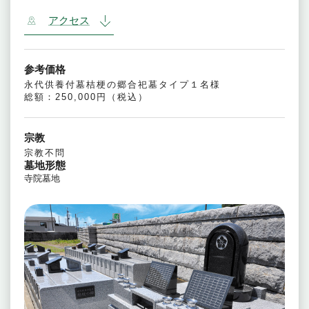
アクセス
参考価格
永代供養付墓桔梗の郷合祀墓タイプ１名様
総額：250,000円（税込）
宗教
宗教不問
墓地形態
寺院墓地