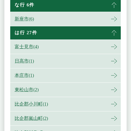
な行 6件
新座市(6)
は行 27件
富士見市(4)
日高市(1)
本庄市(1)
東松山市(2)
比企郡小川町(1)
比企郡嵐山町(2)