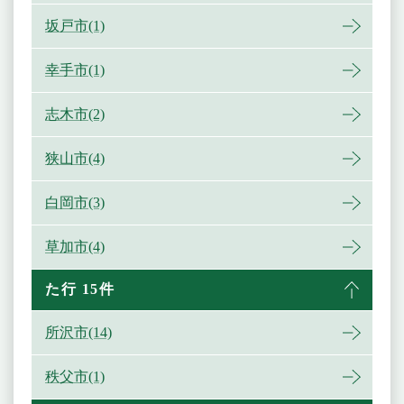
坂戸市(1)
幸手市(1)
志木市(2)
狭山市(4)
白岡市(3)
草加市(4)
た行 15件
所沢市(14)
秩父市(1)