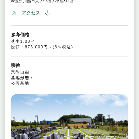
埼玉県川越市大字中福字小窪311番1
アクセス
参考価格
芝生1.00㎡
総額：875,000円～(8％税込)
宗教
宗教自由
墓地形態
：
公園墓地