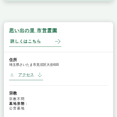
思い出の里 市営霊園
詳しくはこちら
住所
埼玉県さいたま市見沼区大谷600
アクセス
宗教
宗教不問
墓地形態
：
公営墓地