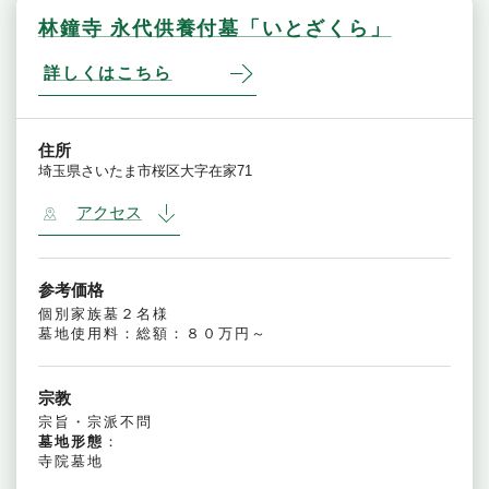
林鐘寺 永代供養付墓「いとざくら」
詳しくはこちら
住所
埼玉県さいたま市桜区大字在家71
アクセス
参考価格
個別家族墓２名様
墓地使用料：総額：８０万円～
宗教
宗旨・宗派不問
墓地形態
：
寺院墓地