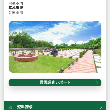
宗教不問
墓地形態
：
公園墓地
霊園調査レポート
資料請求