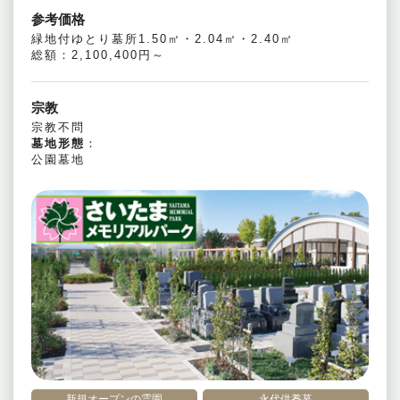
参考価格
緑地付ゆとり墓所1.50㎡・2.04㎡・2.40㎡
総額：2,100,400円～
宗教
宗教不問
墓地形態
：
公園墓地
新規オープンの霊園
永代供養墓