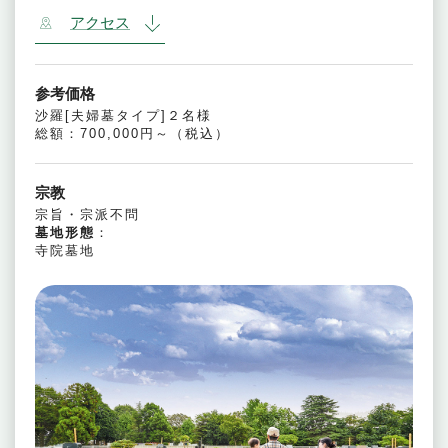
アクセス
参考価格
沙羅[夫婦墓タイプ]２名様
総額：700,000円～（税込）
宗教
宗旨・宗派不問
墓地形態
：
寺院墓地