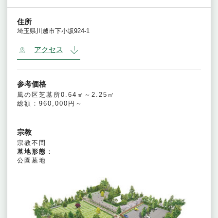
住所
埼玉県川越市下小坂924-1
アクセス
参考価格
風の区芝墓所0.64㎡～2.25㎡
総額：960,000円～
宗教
宗教不問
墓地形態
：
公園墓地