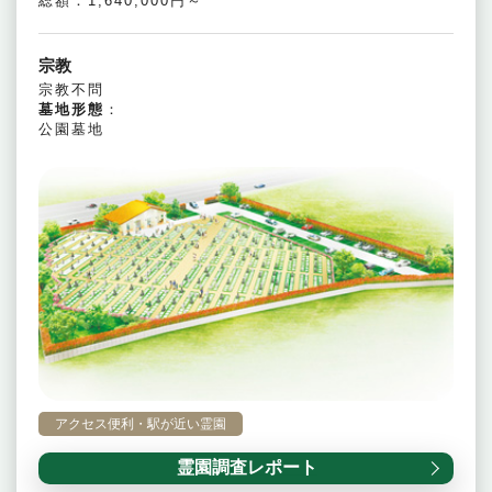
総額：1,640,000円～
宗教
宗教不問
墓地形態
：
公園墓地
アクセス便利・駅が近い霊園
霊園調査レポート