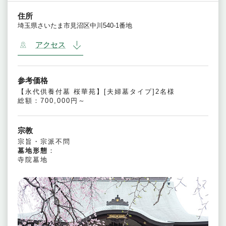
住所
埼玉県さいたま市見沼区中川540-1番地
アクセス
参考価格
【永代供養付墓 桜華苑】[夫婦墓タイプ]2名様
総額：700,000円～
宗教
宗旨・宗派不問
墓地形態
：
寺院墓地