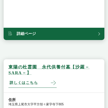
詳細ページ
東陽の杜霊園 永代供養付墓【沙羅－
SARA－】
詳しくはこちら
住所
埼玉県上尾市大字平方領々家字寺下805