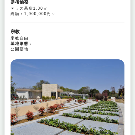
参考価格
テラス墓所1.00㎡
総額：1,900,000円～
宗教
宗教自由
墓地形態
：
公園墓地