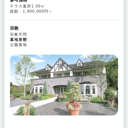
テラス墓所1.00㎡
総額：1,900,000円～
宗教
宗教不問
墓地形態
：
公園墓地