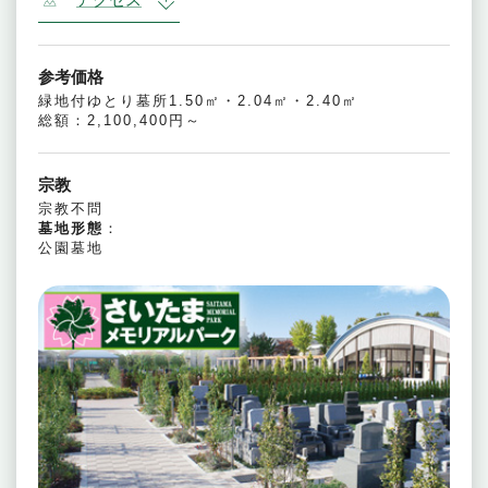
参考価格
緑地付ゆとり墓所1.50㎡・2.04㎡・2.40㎡
総額：2,100,400円～
宗教
宗教不問
墓地形態
：
公園墓地