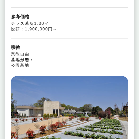
参考価格
テラス墓所1.00㎡
総額：1,900,000円～
宗教
宗教自由
墓地形態
：
公園墓地