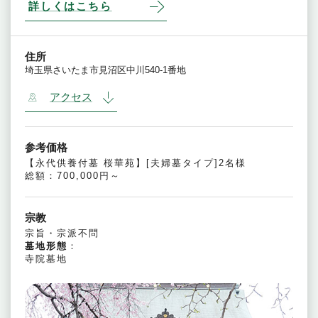
詳しくはこちら
住所
埼玉県さいたま市見沼区中川540-1番地
アクセス
参考価格
【永代供養付墓 桜華苑】[夫婦墓タイプ]2名様
総額：700,000円～
宗教
宗旨・宗派不問
墓地形態
：
寺院墓地