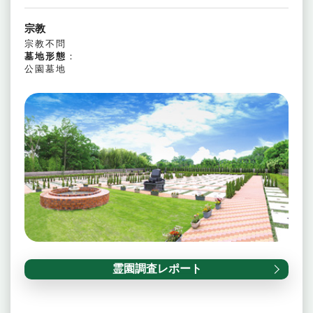
宗教
宗教不問
墓地形態
：
公園墓地
霊園調査レポート