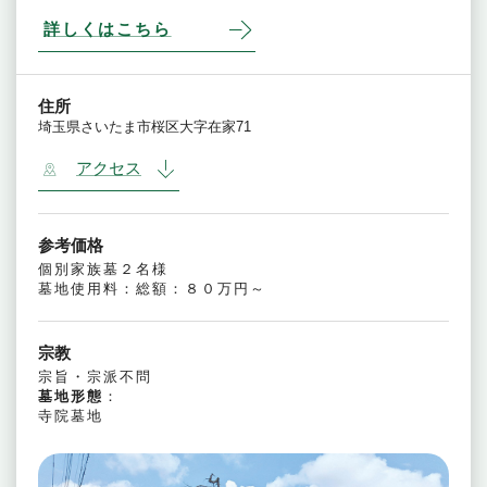
詳しくはこちら
住所
埼玉県さいたま市桜区大字在家71
アクセス
参考価格
個別家族墓２名様
墓地使用料：総額：８０万円～
宗教
宗旨・宗派不問
墓地形態
：
寺院墓地