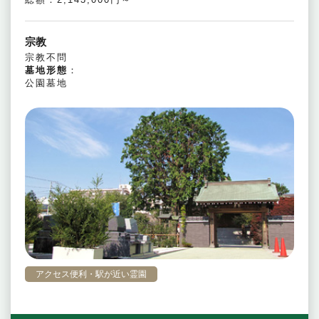
宗教
宗教不問
墓地形態
：
公園墓地
アクセス便利・駅が近い霊園