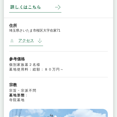
詳しくはこちら
住所
埼玉県さいたま市桜区大字在家71
アクセス
参考価格
個別家族墓２名様
墓地使用料：総額：８０万円～
宗教
宗旨・宗派不問
墓地形態
：
寺院墓地