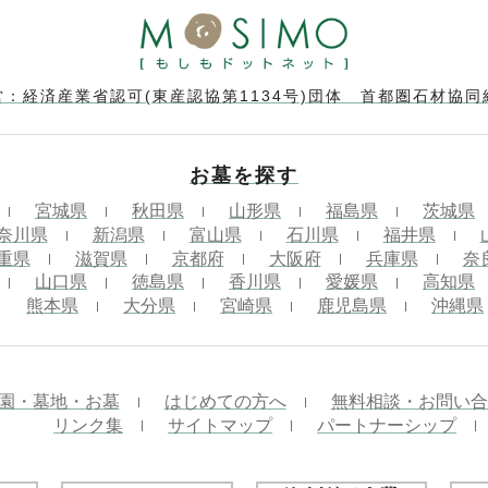
営：経済産業省認可(東産認協第1134号)団体 首都圏石材協同
お墓を探す
宮城県
秋田県
山形県
福島県
茨城県
奈川県
新潟県
富山県
石川県
福井県
重県
滋賀県
京都府
大阪府
兵庫県
奈
山口県
徳島県
香川県
愛媛県
高知県
熊本県
大分県
宮崎県
鹿児島県
沖縄県
園・墓地・お墓
はじめての方へ
無料相談・お問い合
リンク集
サイトマップ
パートナーシップ