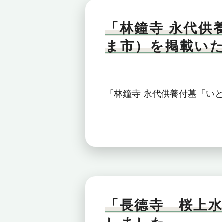
「林鐘寺 永代供
ま市）を掲載い
「林鐘寺 永代供養付墓「い
「長德寺 桜上