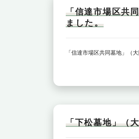
「信達市場区共
ました。
「信達市場区共同墓地」（大
「下松墓地」（