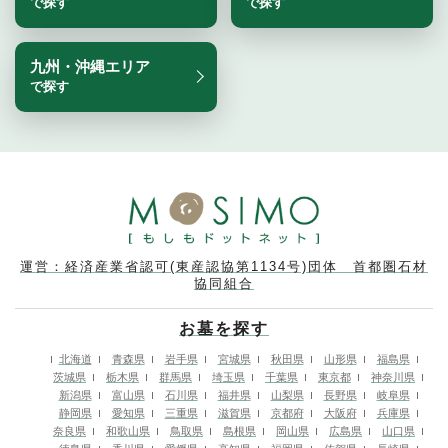
で探す
で探す
九州・沖縄エリア
で探す
運営：経済産業省認可(東産認協第1134号)団体 首都圏石材
協同組合
お墓を探す
北海道
青森県
岩手県
宮城県
秋田県
山形県
福島県
茨城県
栃木県
群馬県
埼玉県
千葉県
東京都
神奈川県
新潟県
富山県
石川県
福井県
山梨県
長野県
岐阜県
静岡県
愛知県
三重県
滋賀県
京都府
大阪府
兵庫県
奈良県
和歌山県
鳥取県
島根県
岡山県
広島県
山口県