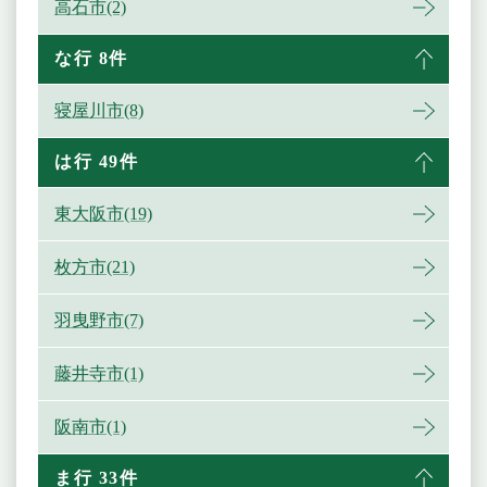
高石市(2)
な行 8件
寝屋川市(8)
は行 49件
東大阪市(19)
枚方市(21)
羽曳野市(7)
藤井寺市(1)
阪南市(1)
ま行 33件