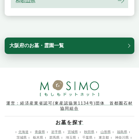
和歌山県
大阪府のお墓・霊園一覧
運営：経済産業省認可(東産認協第1134号)団体 首都圏石材
協同組合
お墓を探す
北海道
青森県
岩手県
宮城県
秋田県
山形県
福島県
茨城県
栃木県
群馬県
埼玉県
千葉県
東京都
神奈川県