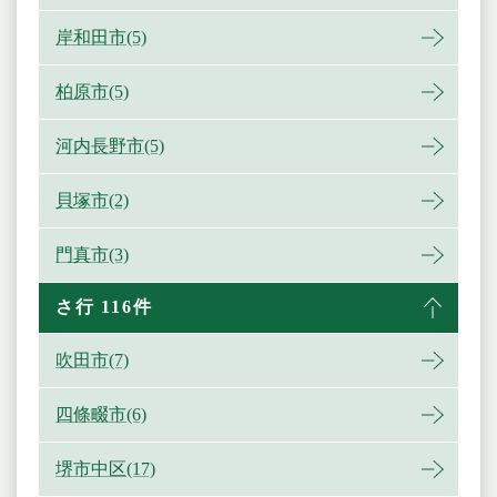
岸和田市(5)
柏原市(5)
河内長野市(5)
貝塚市(2)
門真市(3)
さ行 116件
吹田市(7)
四條畷市(6)
堺市中区(17)