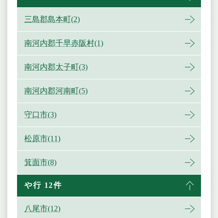
三島郡島本町(2)
南河内郡千早赤阪村(1)
南河内郡太子町(3)
南河内郡河南町(5)
守口市(3)
松原市(11)
箕面市(8)
や行 12件
八尾市(12)