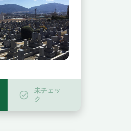
未チェッ
ク