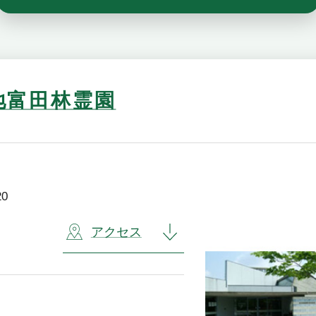
地富田林霊園
0
アクセス