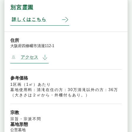
別宮霊園
詳しくはこちら
住所
大阪府四條畷市清瀧112-1
アクセス
参考価格
1区画（1㎡）あたり
墓地使用料：清滝在住の方：30万清滝以外の方：36万
（大きさは２㎡から・外柵付もあり。）
宗教
宗旨・宗派不問
墓地形態
公営墓地