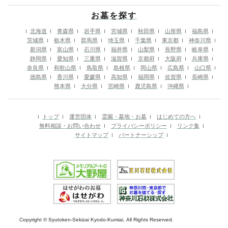
お墓を探す
北海道
青森県
岩手県
宮城県
秋田県
山形県
福島県
茨城県
栃木県
群馬県
埼玉県
千葉県
東京都
神奈川県
新潟県
富山県
石川県
福井県
山梨県
長野県
岐阜県
静岡県
愛知県
三重県
滋賀県
京都府
大阪府
兵庫県
奈良県
和歌山県
鳥取県
島根県
岡山県
広島県
山口県
徳島県
香川県
愛媛県
高知県
福岡県
佐賀県
長崎県
熊本県
大分県
宮崎県
鹿児島県
沖縄県
トップ
運営団体
霊園・墓地・お墓
はじめての方へ
無料相談・お問い合わせ
プライバシーポリシー
リンク集
サイトマップ
パートナーシップ
Copyright © Syutoken-Sekizai Kyodo-Kumiai, All Rights Reserved.