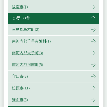
阪南市(1)
ま行 33件
三島郡島本町(2)
南河内郡千早赤阪村(1)
南河内郡太子町(3)
南河内郡河南町(5)
守口市(3)
松原市(11)
箕面市(8)