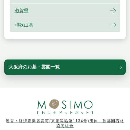
滋賀県
和歌山県
大阪府のお墓・霊園一覧
運営：経済産業省認可(東産認協第1134号)団体 首都圏石材
協同組合