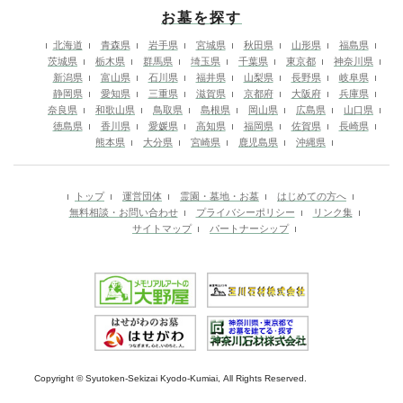
お墓を探す
北海道
青森県
岩手県
宮城県
秋田県
山形県
福島県
茨城県
栃木県
群馬県
埼玉県
千葉県
東京都
神奈川県
新潟県
富山県
石川県
福井県
山梨県
長野県
岐阜県
静岡県
愛知県
三重県
滋賀県
京都府
大阪府
兵庫県
奈良県
和歌山県
鳥取県
島根県
岡山県
広島県
山口県
徳島県
香川県
愛媛県
高知県
福岡県
佐賀県
長崎県
熊本県
大分県
宮崎県
鹿児島県
沖縄県
トップ
運営団体
霊園・墓地・お墓
はじめての方へ
無料相談・お問い合わせ
プライバシーポリシー
リンク集
サイトマップ
パートナーシップ
Copyright © Syutoken-Sekizai Kyodo-Kumiai, All Rights Reserved.