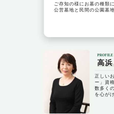
ご存知の様にお墓の種類
公営墓地と民間の公園墓地
PROFILE
高浜
正しい
ー」資
数多く
を心が