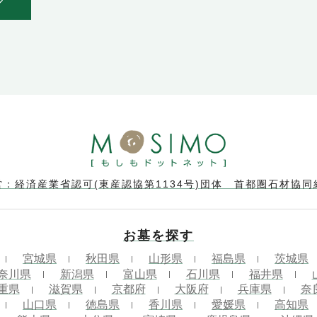
営：経済産業省認可(東産認協第1134号)団体 首都圏石材協同
お墓を探す
宮城県
秋田県
山形県
福島県
茨城県
奈川県
新潟県
富山県
石川県
福井県
重県
滋賀県
京都府
大阪府
兵庫県
奈
山口県
徳島県
香川県
愛媛県
高知県