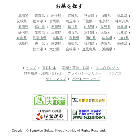
お墓を探す
北海道
青森県
岩手県
宮城県
秋田県
山形県
福島県
茨城県
栃木県
群馬県
埼玉県
千葉県
東京都
神奈川県
新潟県
富山県
石川県
福井県
山梨県
長野県
岐阜県
静岡県
愛知県
三重県
滋賀県
京都府
大阪府
兵庫県
奈良県
和歌山県
鳥取県
島根県
岡山県
広島県
山口県
徳島県
香川県
愛媛県
高知県
福岡県
佐賀県
長崎県
熊本県
大分県
宮崎県
鹿児島県
沖縄県
トップ
運営団体
霊園・墓地・お墓
はじめての方へ
無料相談・お問い合わせ
プライバシーポリシー
リンク集
サイトマップ
パートナーシップ
Copyright © Syutoken-Sekizai Kyodo-Kumiai, All Rights Reserved.