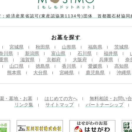
営：経済産業省認可(東産認協第1134号)団体 首都圏石材協同
お墓を探す
宮城県
秋田県
山形県
福島県
茨城県
奈川県
新潟県
富山県
石川県
福井県
重県
滋賀県
京都府
大阪府
兵庫県
奈
山口県
徳島県
香川県
愛媛県
高知県
熊本県
大分県
宮崎県
鹿児島県
沖縄県
園・墓地・お墓
はじめての方へ
無料相談・お問い合
リンク集
サイトマップ
パートナーシップ