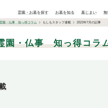
霊園・お墓を探す
お墓を知る
墓じまい
無
霊園・仏事 知っ得コラム
もしもスタッフ連載
2023年7月の記事
霊園・仏事 知っ得コラ
載